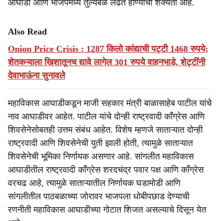
आघाडी आणि भाजपमध्ये तुल्यबळ लढत होण्याची शक्यता आहे.
Also Read
Onion Price Crisis : 1287 किलो कांद्याची पट्टी 1468 रुपये;
शेतकऱ्याला खिशातूनच द्यावे लागेल 301 रुपये वाहनभाडे, शेट्टींनी
देवाभाऊंना सुनावले
महाविकास आघाडीकडून माजी सहकार मंत्री बाळासाहेब पाटील यांचे
नाव आघाडीवर आहेत. पाटील यांचे दोन्ही राष्ट्रवादी काँग्रेस आणि
शिवसेनेसोबतही उत्तम संबंध आहेत. विशेष म्हणजे साताऱ्यात दोन्ही
राष्ट्रवादी आणि शिवसेनेची युती झाली होती, त्यामुळे साताऱ्यात
शिवसेनेची भूमिका निर्णायक असणार आहे. सांगलीत महाविकास
आघाडीतील राष्ट्रवादी काँग्रेस शरदचंद्र पवार पक्ष आणि काँग्रेस
वरचढ आहे, त्यामुळे साताऱ्यातील निर्णायक घडामोडी आणि
सांगलीतील पाठबळाच्या जोरावर भाजपला धोबीपछाड देण्याची
रणनीती महाविकास आघाडीच्या गोटात शिजत असल्याचे दिसून येत