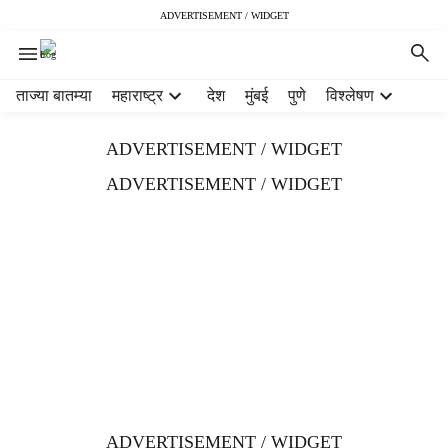
ADVERTISEMENT / WIDGET
H
ताज्या बातम्या
महाराष्ट्र
देश
मुंबई
पुणे
विश्लेषण
e
a
ADVERTISEMENT / WIDGET
d
e
ADVERTISEMENT / WIDGET
r
m
e
n
u
i
t
e
m
s
ADVERTISEMENT / WIDGET