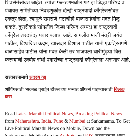
शिवसेनेसोबत आहेत. त्यांचा फलटणमधील गट हा जिल्हा परिषद व
पंचायत समितीच्या निवडणुकीत दोन्ही राष्ट्रवादी काँग्रेससोबत
एकत्र होता, त्यामुळे रामराजे गटाचीही बाळासाहेबांना मदत मिळू
शकते. दुसरीकडे सांगलीत जिल्हा परिषद अध्यक्ष हा राष्ट्रवादी
काँग्रेस शरदचंद्र पवार पक्षाचा आहे. सांगलीत माजी मंत्री जयंत
पाटील, विश्वजित कदम, खासदार विशाल पाटील यांनी एकत्रितपणे
बाळासाहेब पाटील यांना मदत केली तर भाजपला चारीमुंड्या चित
करण्याची एकमेव संधी पवारांच्या राष्ट्रवादी काँग्रेसला असणार आहे.
सरकारनामाचे
सदस्य व्हा
शॉपिंगसाठी 'सकाळ प्राईम डील्स'च्या भन्नाट ऑफर्स पाहण्यासाठी
क्लिक
करा
.
Read
Latest Marathi Political News
,
Breaking Political News
from
Maharashtra
,
India
,
Pune
&
Mumbai
at Sarkarnama. To Get
Live Political Marathi News on Mobile, Download the
Sarkarnama Mobile App for
Android
and
IOS
. सरकारनामा आता