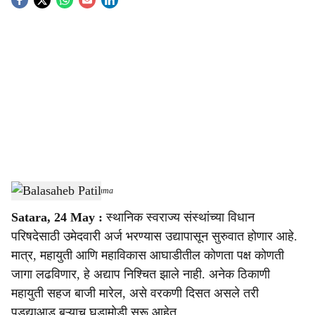
S
o
c
i
a
l
s
Balasaheb Patil
-
Sarkarnama
h
Satara, 24 May :
स्थानिक स्वराज्य संस्थांच्या विधान
a
परिषदेसाठी उमेदवारी अर्ज भरण्यास उद्यापासून सुरुवात होणार आहे.
r
मात्र, महायुती आणि महाविकास आघाडीतील कोणता पक्ष कोणती
जागा लढविणार, हे अद्याप निश्चित झाले नाही. अनेक ठिकाणी
e
महायुती सहज बाजी मारेल, असे वरकणी दिसत असले तरी
पडद्याआड बऱ्याच घडामोडी सुरू आहेत.