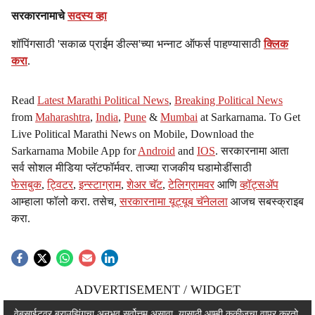
सरकारनामाचे
सदस्य व्हा
शॉपिंगसाठी 'सकाळ प्राईम डील्स'च्या भन्नाट ऑफर्स पाहण्यासाठी
क्लिक
करा
.
Read
Latest Marathi Political News
,
Breaking Political News
from
Maharashtra
,
India
,
Pune
&
Mumbai
at Sarkarnama. To Get
Live Political Marathi News on Mobile, Download the
Sarkarnama Mobile App for
Android
and
IOS
. सरकारनामा आता
सर्व सोशल मीडिया प्लॅटफॉर्मवर. ताज्या राजकीय घडामोडींसाठी
फेसबुक
,
ट्विटर
,
इन्स्टाग्राम
,
शेअर चॅट
,
टेलिग्रामवर
आणि
व्हॉट्सॲप
आम्हाला फॉलो करा. तसेच,
सरकारनामा यूट्यूब चॅनेलला
आजच सबस्क्राइब
करा.
ADVERTISEMENT / WIDGET
ADVERTISEMENT / WIDGET
वेबसाईटवर ब्राउझिंगचा अनुभव सर्वोत्तम असावा, यासाठी आम्ही कुकीजचा वापर करतो.