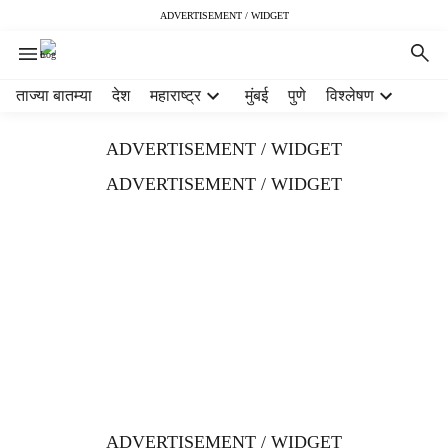
ADVERTISEMENT / WIDGET
H
ताज्या बातम्या
देश
महाराष्ट्र
मुंबई
पुणे
विश्लेषण
e
a
ADVERTISEMENT / WIDGET
d
e
ADVERTISEMENT / WIDGET
r
m
e
n
u
i
t
e
m
s
ADVERTISEMENT / WIDGET