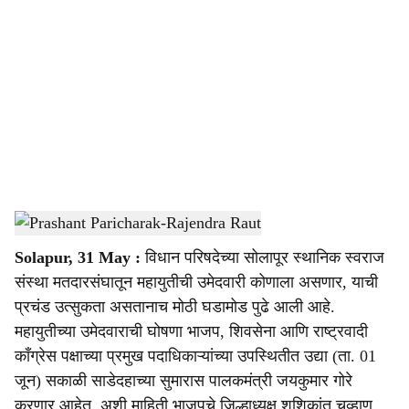
o
c
i
a
l
s
Prashant Paricharak-Rajendra Raut
-
Sarkarnama
h
Solapur, 31 May :
विधान परिषदेच्या सोलापूर स्थानिक स्वराज
a
संस्था मतदारसंघातून महायुतीची उमेदवारी कोणाला असणार, याची
r
प्रचंड उत्सुकता असतानाच मोठी घडामोड पुढे आली आहे.
महायुतीच्या उमेदवाराची घोषणा भाजप, शिवसेना आणि राष्ट्रवादी
e
काँग्रेस पक्षाच्या प्रमुख पदाधिकाऱ्यांच्या उपस्थितीत उद्या (ता. 01
जून) सकाळी साडेदहाच्या सुमारास पालकमंत्री जयकुमार गोरे
करणार आहेत, अशी माहिती भाजपचे जिल्हाध्यक्ष शशिकांत चव्हाण