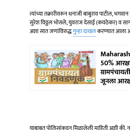
त्यांच्या तक्रारीवरून धनाजी बाबुराव पाटील, भगव
सुरेश विठ्ठल भोसले, युवराज देसाई (कवठेकर) व सागर
अशा सात जणांविरुद्ध
गुन्हा दाखल
करण्यात आला आ
Maharasht
50% आरक्षणा
ग्रामपंचायत
जूनला आरक
याबाबत पोलिसांकडून मिळालेली माहिती अशी की, नाग