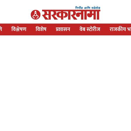
णे
विश्लेषण
विशेष
प्रशासन
वेब स्टोरीज
राजकीय भव