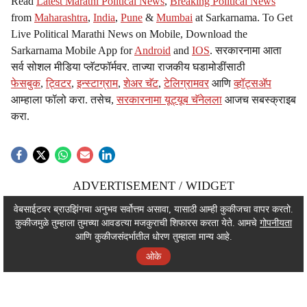
Read
Latest Marathi Political News
,
Breaking Political News
from
Maharashtra
,
India
,
Pune
&
Mumbai
at Sarkarnama. To Get
Live Political Marathi News on Mobile, Download the
Sarkarnama Mobile App for
Android
and
IOS
. सरकारनामा आता
सर्व सोशल मीडिया प्लॅटफॉर्मवर. ताज्या राजकीय घडामोडींसाठी
फेसबुक
,
ट्विटर
,
इन्स्टाग्राम
,
शेअर चॅट
,
टेलिग्रामवर
आणि
व्हॉट्सॲप
आम्हाला फॉलो करा. तसेच,
सरकारनामा यूट्यूब चॅनेलला
आजच सबस्क्राइब
करा.
ADVERTISEMENT / WIDGET
ADVERTISEMENT / WIDGET
वेबसाईटवर ब्राउझिंगचा अनुभव सर्वोत्तम असावा, यासाठी आम्ही कुकीजचा वापर करतो.
कुकीजमुळे तुम्हाला तुमच्या आवडत्या मजकुराची शिफारस करता येते. आमचे
गोपनीयता
ADVERTISEMENT / WIDGET
आणि कुकीजसंदर्भातील धोरण तुम्हाला मान्य आहे.
ओके