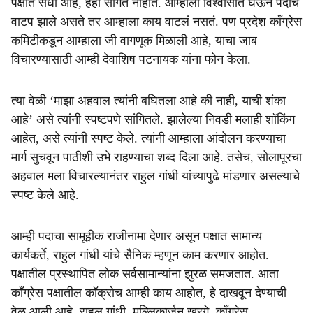
पक्षात संधी आहे, हेही सांगत नाहीत. आम्हाला विश्वासात घेऊन पदांचे
वाटप झाले असते तर आम्हाला काय वाटलं नसतं. पण प्रदेश काँग्रेस
कमिटीकडून आम्हाला जी वागणूक मिळाली आहे, याचा जाब
विचारण्यासाठी आम्ही देवाशिष पटनायक यांना फोन केला.
त्या वेळी ‘माझा अहवाल त्यांनी बघितला आहे की नाही, याची शंका
आहे’ असे त्यांनी स्पष्टपणे सांगितले. झालेल्या निवडी मलाही शॉकिंग
आहेत, असे त्यांनी स्पष्ट केले. त्यांनी आम्हाला आंदोलन करण्याचा
मार्ग सुचवून पाठीशी उभे राहण्याचा शब्द दिला आहे. तसेच, सोलापूरचा
अहवाल मला विचारल्यानंतर राहुल गांधी यांच्यापुढे मांडणार असल्याचे
स्पष्ट केले आहे.
आम्ही पदाचा सामूहीक राजीनामा देणार असून पक्षात सामान्य
कार्यकर्ते, राहुल गांधी यांचे सैनिक म्हणून काम करणार आहोत.
पक्षातील प्रस्थापित लोक सर्वसामान्यांना झुरळ समजतात. आता
काँग्रेस पक्षातील कॉक्रोच आम्ही काय आहोत, हे दाखवून देण्याची
वेळ आली आहे. राहुल गांधी, मल्लिकार्जून खरगे, काँग्रेस