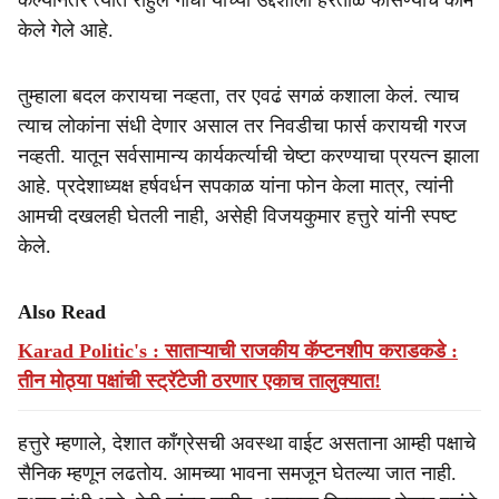
केल्यानंतर त्यात राहुल गांधी यांच्या उद्देशाला हरताळ फासण्याचे काम
केले गेले आहे.
तुम्हाला बदल करायचा नव्हता, तर एवढं सगळं कशाला केलं. त्याच
त्याच लोकांना संधी देणार असाल तर निवडीचा फार्स करायची गरज
नव्हती. यातून सर्वसामान्य कार्यकर्त्याची चेष्टा करण्याचा प्रयत्न झाला
आहे. प्रदेशाध्यक्ष हर्षवर्धन सपकाळ यांना फोन केला मात्र, त्यांनी
आमची दखलही घेतली नाही, असेही विजयकुमार हत्तुरे यांनी स्पष्ट
केले.
Also Read
Karad Politic's : साताऱ्याची राजकीय कॅप्टनशीप कराडकडे :
तीन मोठ्या पक्षांची स्ट्रॅटेजी ठरणार एकाच तालुक्यात!
हत्तुरे म्हणाले, देशात काँग्रेसची अवस्था वाईट असताना आम्ही पक्षाचे
सैनिक म्हणून लढतोय. आमच्या भावना समजून घेतल्या जात नाही.