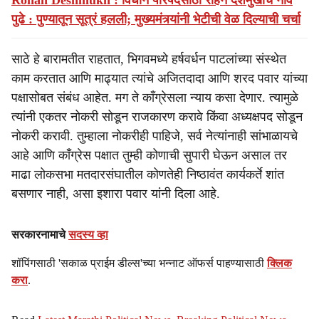
Rohan Deshmukh : विधान परिषदेसाठी रोहन देशमुखांचे नाव
पुढे : पुण्यातून सूत्रं हलली; मुख्यमंत्र्यांनी भेटीची वेळ दिल्याची चर्चा
साठे हे बारामतीत राहतात, भिगवमध्ये हर्षवर्धन पाटलांच्या संस्थेत
काम करतात आणि माढ्यात त्यांचे अजितदादा आणि शरद पवार यांच्या
पक्षासोबत संबंध आहेत. मग ते काँग्रेसला न्याय कसा देणार. त्यामुळे
त्यांनी एकतर नोकरी सोडून राजकारण करावे किंवा अध्यक्षपद सोडून
नोकरी करावी. तुम्हाला नोकरीही पाहिजे, सर्व नेत्यांनाही सांभाळायचे
आहे आणि काँग्रेस पक्षात तुम्ही कोणाची सुपारी घेऊन असाल तर
माढा लोकसभा मतदारसंघातील कोणतेही निष्ठावंत कार्यकर्ते शांत
बसणार नाही, असा इशारा पवार यांनी दिला आहे.
सरकारनामाचे
सदस्य व्हा
शॉपिंगसाठी 'सकाळ प्राईम डील्स'च्या भन्नाट ऑफर्स पाहण्यासाठी
क्लिक
करा
.