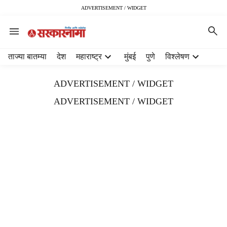
ADVERTISEMENT / WIDGET
H
ताज्या बातम्या
देश
महाराष्ट्र
मुंबई
पुणे
विश्लेषण
e
a
ADVERTISEMENT / WIDGET
d
e
ADVERTISEMENT / WIDGET
r
m
e
n
u
i
t
e
m
s