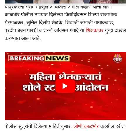
याप्रकरणी ग्राम महसूल अधिकारी अमोल गव्हाणे यांनी लोणी
काळभोर पोलीस ठाण्यात दिलेल्या फिर्यादीवरून शिल्पा राजाभाऊ
येरमाळकर, सुनिल दिलीप शेळके, शिवाजी संभाजी गायाकवाड,
प्रदीप बबन पारधी व शन्नो जॉक्सन गगादे या
शिक्षकांवर
गुन्हा दाखल
करण्यात आला आहे.
पोलीस सुत्रांनी दिलेल्या माहितीनुसार,
लोणी काळभोर
तहसील हद्दीत