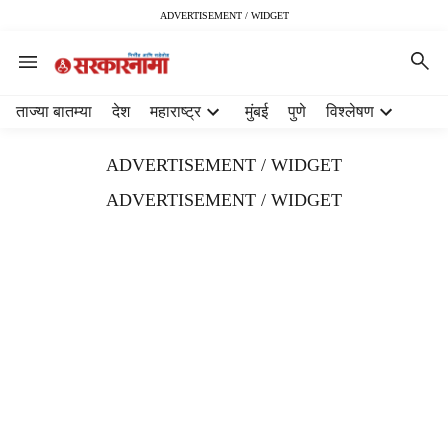
ADVERTISEMENT / WIDGET
H
ताज्या बातम्या
देश
महाराष्ट्र
मुंबई
पुणे
विश्लेषण
e
a
ADVERTISEMENT / WIDGET
d
e
ADVERTISEMENT / WIDGET
r
m
e
n
u
i
t
e
m
s