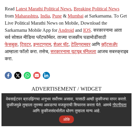
Read
Latest Marathi Political News
,
Breaking Political News
from
Maharashtra
,
India
,
Pune
&
Mumbai
at Sarkarnama. To Get
Live Political Marathi News on Mobile, Download the
Sarkarnama Mobile App for
Android
and
IOS
. सरकारनामा आता
सर्व सोशल मीडिया प्लॅटफॉर्मवर. ताज्या राजकीय घडामोडींसाठी
फेसबुक
,
ट्विटर
,
इन्स्टाग्राम
,
शेअर चॅट
,
टेलिग्रामवर
आणि
व्हॉट्सॲप
आम्हाला फॉलो करा. तसेच,
सरकारनामा यूट्यूब चॅनेलला
आजच सबस्क्राइब
करा.
ADVERTISEMENT / WIDGET
ADVERTISEMENT / WIDGET
वेबसाईटवर ब्राउझिंगचा अनुभव सर्वोत्तम असावा, यासाठी आम्ही कुकीजचा वापर करतो.
कुकीजमुळे तुम्हाला तुमच्या आवडत्या मजकुराची शिफारस करता येते. आमचे
गोपनीयता
ADVERTISEMENT / WIDGET
आणि कुकीजसंदर्भातील धोरण तुम्हाला मान्य आहे.
ओके