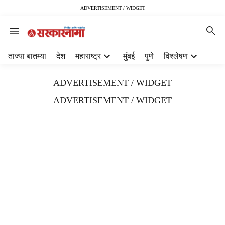
ADVERTISEMENT / WIDGET
H
ताज्या बातम्या
देश
महाराष्ट्र
मुंबई
पुणे
विश्लेषण
e
a
ADVERTISEMENT / WIDGET
d
e
ADVERTISEMENT / WIDGET
r
m
e
n
u
i
t
e
m
s