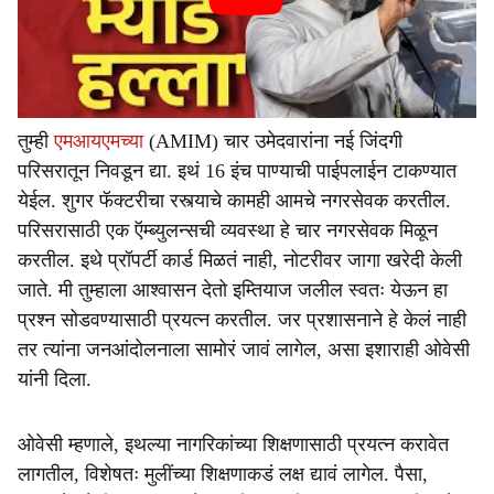
तुम्ही
एमआयएमच्या
(AMIM) चार उमेदवारांना नई जिंदगी
परिसरातून निवडून द्या. इथं 16 इंच पाण्याची पाईपलाईन टाकण्यात
येईल. शुगर फॅक्टरीचा रस्त्याचे कामही आमचे नगरसेवक करतील.
परिसरासाठी एक ऍम्ब्युलन्सची व्यवस्था हे चार नगरसेवक मिळून
करतील. इथे प्रॉपर्टी कार्ड मिळतं नाही, नोटरीवर जागा खरेदी केली
जाते. मी तुम्हाला आश्वासन देतो इम्तियाज जलील स्वतः येऊन हा
प्रश्न सोडवण्यासाठी प्रयत्न करतील. जर प्रशासनाने हे केलं नाही
तर त्यांना जनआंदोलनाला सामोरं जावं लागेल, असा इशाराही ओवेसी
यांनी दिला.
ओवेसी म्हणाले, इथल्या नागरिकांच्या शिक्षणासाठी प्रयत्न करावेत
लागतील, विशेषतः मुलींच्या शिक्षणाकडं लक्ष द्यावं लागेल. पैसा,