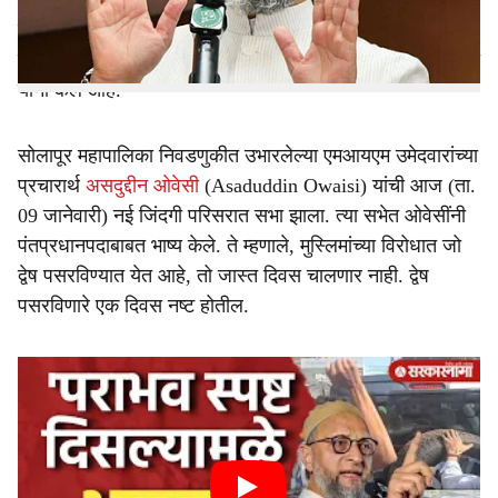
असदुद्दीन ओवेसीचे एक स्वप्न आहे की, हिजाब घालणारी मुलगी या
देशाची पंतप्रधान बनेल. ते बघायला आपण असू किंवा नसू. पण तो
दिवस नक्की येईल, असे विधान एमआयएमचे प्रमुख असदुद्दीन ओवेसी
यांनी केले आहे.
सोलापूर महापालिका निवडणुकीत उभारलेल्या एमआयएम उमेदवारांच्या
प्रचारार्थ
असदुद्दीन ओवेसी
(Asaduddin Owaisi) यांची आज (ता.
09 जानेवारी) नई जिंदगी परिसरात सभा झाला. त्या सभेत ओवेसींनी
पंतप्रधानपदाबाबत भाष्य केले. ते म्हणाले, मुस्लिमांच्या विरोधात जो
द्वेष पसरविण्यात येत आहे, तो जास्त दिवस चालणार नाही. द्वेष
पसरविणारे एक दिवस नष्ट होतील.