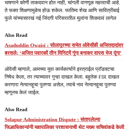
भाषणाने कोणी ताकदवान होत नाही, चांगली वागणूक महत्वाची आहे.
ते फक्त शिक्षणामुळेच होऊ शकेल. फातिमा शेख आणि सावित्रीबाई
फुले यांच्यासारखं नई जिंदगी परिसरातील मुलांना शिकवावं लागेल
Also Read
Asaduddin Owaisi : सोलापूरच्या सभेत ओवेसीही अजितदादांवर
बरसले; ‘अजित पवारकों तीन मिनिटमें गुंगा बनाकर वापस भेज दूंगा’
ओवेसी म्हणाले, आमच्या युवा कार्यकर्त्याने इस्त्राईल प्रॉडक्टचा
निषेध केला, तर त्याच्यावर गुन्हा दाखल केला. बहुतेक FIR दाखल
करणारा नेत्यानहूचा पुतण्या असेल, त्याचे नाव नेत्यानहूचा पुतण्या
म्हणूनच केलं जाईल.
Also Read
Solapur Administration Dispute : संतापलेल्या
जिल्हाधिकाऱ्यांनी महापालिका प्रशासनाची थेट मुख्य सचिवांकडे केली