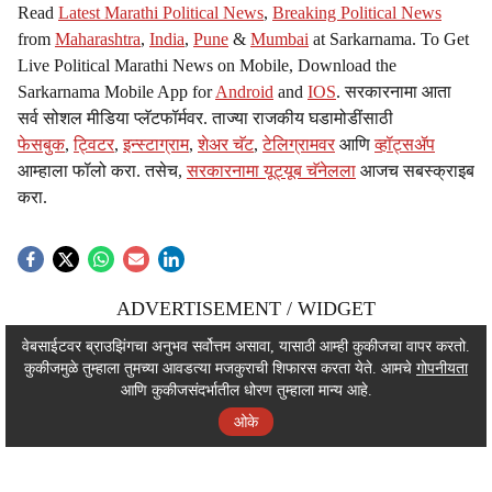
Read
Latest Marathi Political News
,
Breaking Political News
from
Maharashtra
,
India
,
Pune
&
Mumbai
at Sarkarnama. To Get
Live Political Marathi News on Mobile, Download the
Sarkarnama Mobile App for
Android
and
IOS
. सरकारनामा आता
सर्व सोशल मीडिया प्लॅटफॉर्मवर. ताज्या राजकीय घडामोडींसाठी
फेसबुक
,
ट्विटर
,
इन्स्टाग्राम
,
शेअर चॅट
,
टेलिग्रामवर
आणि
व्हॉट्सॲप
आम्हाला फॉलो करा. तसेच,
सरकारनामा यूट्यूब चॅनेलला
आजच सबस्क्राइब
करा.
ADVERTISEMENT / WIDGET
ADVERTISEMENT / WIDGET
वेबसाईटवर ब्राउझिंगचा अनुभव सर्वोत्तम असावा, यासाठी आम्ही कुकीजचा वापर करतो.
कुकीजमुळे तुम्हाला तुमच्या आवडत्या मजकुराची शिफारस करता येते. आमचे
गोपनीयता
ADVERTISEMENT / WIDGET
आणि कुकीजसंदर्भातील धोरण तुम्हाला मान्य आहे.
ओके