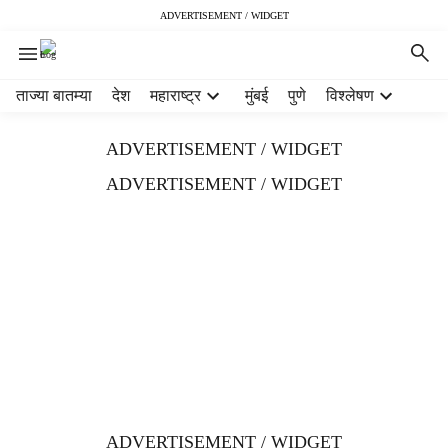
ADVERTISEMENT / WIDGET
H
ताज्या बातम्या
देश
महाराष्ट्र
मुंबई
पुणे
विश्लेषण
e
a
ADVERTISEMENT / WIDGET
d
e
ADVERTISEMENT / WIDGET
r
m
e
n
u
i
t
e
m
s
ADVERTISEMENT / WIDGET