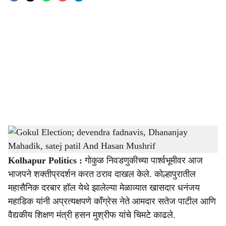
o
c
i
a
l
s
Gokul Election; devendra fadnavis, Dhananjay Mahadik, satej patil And Hasan Mushrif
h
-
sarkarnama
a
Kolhapur Politics :
गोकुळ निवडणुकीच्या पार्श्वभूमीवर आज
भाजपने शक्तीप्रदर्शन करत ठराव दाखल केले. कोल्हापुरातील
r
महासैनिक दरबार हॉल येथे झालेल्या मेळाव्यात खासदार धनंजय
e
महाडिक यांनी अप्रत्यक्षपणे काँग्रेस नेते आमदार सतेज पाटील आणि
वैद्यकीय शिक्षण मंत्री हसन मुश्रीफ यांचे चिमटे काढले.