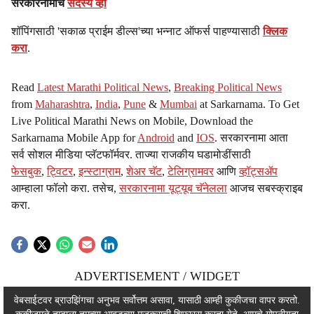
सरकारनामाचे
सदस्य व्हा
शॉपिंगसाठी 'सकाळ प्राईम डील्स'च्या भन्नाट ऑफर्स पाहण्यासाठी
क्लिक
करा
.
Read
Latest Marathi Political News
,
Breaking Political News
from
Maharashtra
,
India
,
Pune
&
Mumbai
at Sarkarnama. To Get
Live Political Marathi News on Mobile, Download the
Sarkarnama Mobile App for
Android
and
IOS
. सरकारनामा आता
सर्व सोशल मीडिया प्लॅटफॉर्मवर. ताज्या राजकीय घडामोडींसाठी
फेसबुक
,
ट्विटर
,
इन्स्टाग्राम
,
शेअर चॅट
,
टेलिग्रामवर
आणि
व्हॉट्सॲप
आम्हाला फॉलो करा. तसेच,
सरकारनामा यूट्यूब चॅनेलला
आजच सबस्क्राइब
करा.
ADVERTISEMENT / WIDGET
ADVERTISEMENT / WIDGET
वेबसाईटवर ब्राउझिंगचा अनुभव सर्वोत्तम असावा, यासाठी आम्ही कुकीजचा वापर करतो.