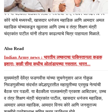
छत्रपती शाहू शेतकरी विकास आघाडी या पॅनलची घोषणा करण्यात
आली. या संदर्भातील बैठक आज एका ठिकाणी गुप्तपणे पार पडली.
पण या बैठकीत वैद्यकीय शिक्षण मंत्र्यांचा राग, त्यावर आमदार विनय
कोरे यांचे मध्यस्थी, खासदार धनंजय महाडिक आणि आमदार अमल
महाडिक यांच्याकडून खुलासा आणि उच्च व तंत्र शिक्षण मंत्री
चंद्रकांत पाटील यांनी तोडगा काढल्याचे चित्र पाहायला मिळाले.
Also Read
Indian Army news : भारतीय लष्कराचा पाकिस्तानला कडक
इशारा; काही सीमा कधीच ओलांडायच्या नसतात, भारत...
मुख्यमंत्री देवेंद्र फडणवीस यांच्या सुचनेनुसार आज गोकुळ
निवडणुकीच्या संदर्भात कोल्हापूरातील महायुतीच्या प्रमुख नेत्यांची
बैठक पार पडली. या बैठकीला पालकमंत्री प्रकाश आबिटकर, उच्च
व तंत्र शिक्षण मंत्री चंद्रकांत पाटील, खासदार धनंजय महाडिक,
आमदार अमल महाडिक, आमदार विनय कोरे आणि जनसुराज्य
शक्तीचे प्रदेशाध्यक्ष समित कदम उपस्थित होते.