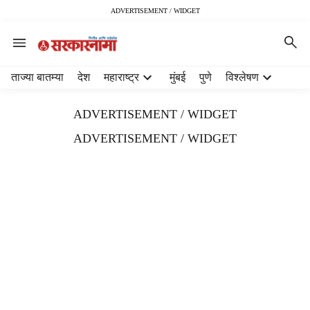
ADVERTISEMENT / WIDGET
H
ताज्या बातम्या
देश
महाराष्ट्र
मुंबई
पुणे
विश्लेषण
e
a
ADVERTISEMENT / WIDGET
d
e
ADVERTISEMENT / WIDGET
r
m
e
n
u
i
t
e
m
s