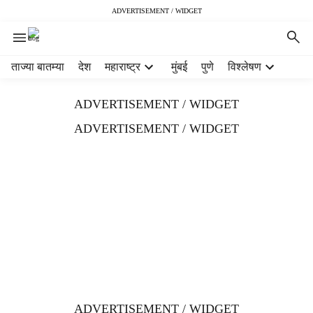
ADVERTISEMENT / WIDGET
H
ताज्या बातम्या
देश
महाराष्ट्र
मुंबई
पुणे
विश्लेषण
e
a
ADVERTISEMENT / WIDGET
d
e
ADVERTISEMENT / WIDGET
r
m
e
n
u
i
t
e
m
s
ADVERTISEMENT / WIDGET