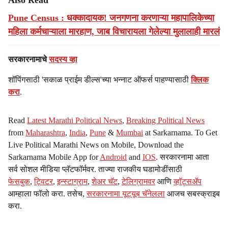
Also Read
Pune Census : धक्कादायक! जनगणना करणाऱ्या महापालिकेच्या
महिला कर्मचाऱ्याला मारहाण, जाब विचारायला गेलेल्या मुलालाही मारलं
सरकारनामाचे
सदस्य व्हा
शॉपिंगसाठी 'सकाळ प्राईम डील्स'च्या भन्नाट ऑफर्स पाहण्यासाठी
क्लिक
करा
.
Read
Latest Marathi Political News
,
Breaking Political News
from
Maharashtra
,
India
,
Pune
&
Mumbai
at Sarkarnama. To Get
Live Political Marathi News on Mobile, Download the
Sarkarnama Mobile App for
Android
and
IOS
. सरकारनामा आता
सर्व सोशल मीडिया प्लॅटफॉर्मवर. ताज्या राजकीय घडामोडींसाठी
फेसबुक
,
ट्विटर
,
इन्स्टाग्राम
,
शेअर चॅट
,
टेलिग्रामवर
आणि
व्हॉट्सॲप
आम्हाला फॉलो करा. तसेच,
सरकारनामा यूट्यूब चॅनेलला
आजच सबस्क्राइब
करा.