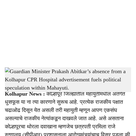
o
c
i
a
l
s
Guardian Minister Prakash Abitkar’s absence from a Kolhapur CPR Hospital
h
advertisement fuels political speculation within Mahayuti.
-
sarkarnama
a
Kolhapur News :
कोल्हापूर जिल्ह्यातील महायुतीमधील अंतर्गत
r
धुसफूस या ना त्या कारणाने सुरूच आहे. प्रत्येक राजकीय पक्षात
चढाओढ दिसून येत असली तरी महायुती म्हणून आपण एकसंघ
e
असल्याचे राजकीय नेत्यांकडून दाखवले जात आहे. असे असताना
कोल्हापूरचा थोरला दवाखाना म्हणजेच छत्रपती प्रमिला राजे
रुग्णालय (सीपीआर) प्रशासनाला आरोग्यमंत्र्यांचाच विसर पडला की