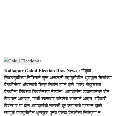
o
c
i
a
l
s
Gokul Election
-
sarkarnama
h
Kolhapur Gokul Election Row News :
गोकुळ
a
निवडणुकीच्या निमित्ताने सुरू असलेली महायुतीतील धुसफूस नेत्यांच्या
r
बैठकीनंतर थांबल्याचे चित्र निर्माण झाले होते. मात्र गोकुळच्या
बैठकीला शिंदेंच्या शिवसेनेच्या नेत्यांना, आमदारांना डावल्यानंतर दोन
e
विद्यमान आमदार, माजी खासदार चांगलेच संतापले आहेत. रविवारी
दिवसभर या दोन आमदारांची नाराजी दूर करण्याचे प्रयत्न झाले.
त्यामुळे महायुतीतील धुसफुस पुन्हा एकदा बैठकीला निमंत्रण न