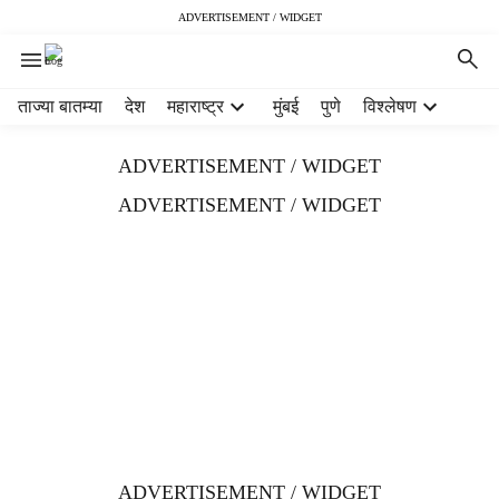
ADVERTISEMENT / WIDGET
H
ताज्या बातम्या
देश
महाराष्ट्र
मुंबई
पुणे
विश्लेषण
e
a
ADVERTISEMENT / WIDGET
d
e
ADVERTISEMENT / WIDGET
r
m
e
n
u
i
t
e
m
s
ADVERTISEMENT / WIDGET