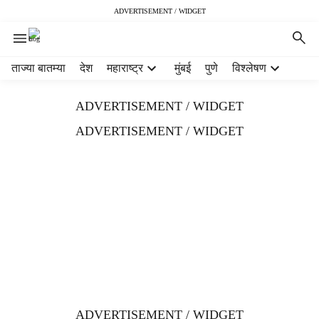
ADVERTISEMENT / WIDGET
H
ताज्या बातम्या
देश
महाराष्ट्र
मुंबई
पुणे
विश्लेषण
e
a
ADVERTISEMENT / WIDGET
d
e
ADVERTISEMENT / WIDGET
r
m
e
n
u
i
t
e
m
s
ADVERTISEMENT / WIDGET