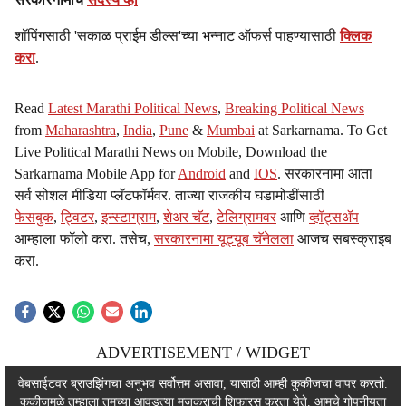
शॉपिंगसाठी 'सकाळ प्राईम डील्स'च्या भन्नाट ऑफर्स पाहण्यासाठी
क्लिक
करा
.
Read
Latest Marathi Political News
,
Breaking Political News
from
Maharashtra
,
India
,
Pune
&
Mumbai
at Sarkarnama. To Get
Live Political Marathi News on Mobile, Download the
Sarkarnama Mobile App for
Android
and
IOS
. सरकारनामा आता
सर्व सोशल मीडिया प्लॅटफॉर्मवर. ताज्या राजकीय घडामोडींसाठी
फेसबुक
,
ट्विटर
,
इन्स्टाग्राम
,
शेअर चॅट
,
टेलिग्रामवर
आणि
व्हॉट्सॲप
आम्हाला फॉलो करा. तसेच,
सरकारनामा यूट्यूब चॅनेलला
आजच सबस्क्राइब
करा.
ADVERTISEMENT / WIDGET
ADVERTISEMENT / WIDGET
वेबसाईटवर ब्राउझिंगचा अनुभव सर्वोत्तम असावा, यासाठी आम्ही कुकीजचा वापर करतो.
कुकीजमुळे तुम्हाला तुमच्या आवडत्या मजकुराची शिफारस करता येते. आमचे
गोपनीयता