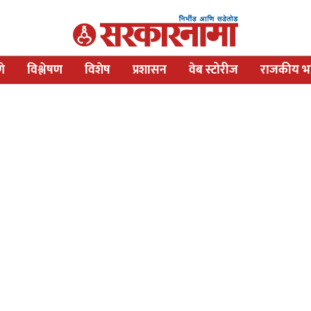
णे
विश्लेषण
विशेष
प्रशासन
वेब स्टोरीज
राजकीय भव