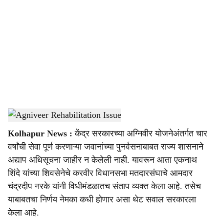
o
c
i
a
l
s
Agniveer Rehabilitation Issue
-
sarkarnama
h
Kolhapur News :
केंद्र सरकारच्या अग्निवीर योजनेअंतर्गत चार
a
वर्षांची सेवा पूर्ण करणाऱ्या जवानांच्या पुनर्वसनाबाबत राज्य शासनाने
r
अद्याप अधिसूचना जाहीर न केलेली नाही. यावरून आता एकनाथ
शिंदे यांच्या शिवसेनेचे करवीर विधानसभा मतदारसंघाचे आमदार
e
चंद्रदीप नरके यांनी विधीमंडळातच संताप व्यक्त केला आहे. तसेच
याबाबतचा निर्णय नेमका कधी होणार असा थेट सवाल सरकारला
केला आहे.