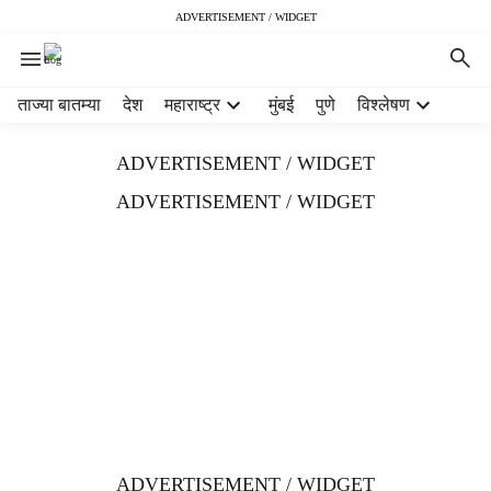
ADVERTISEMENT / WIDGET
H
ताज्या बातम्या
देश
महाराष्ट्र
मुंबई
पुणे
विश्लेषण
e
a
ADVERTISEMENT / WIDGET
d
e
ADVERTISEMENT / WIDGET
r
m
e
n
u
i
t
e
m
s
ADVERTISEMENT / WIDGET