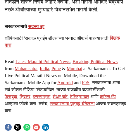
तातडीने शासन निर्णय जाहीर करावा, अशी मागणी आमदार चंद्रदीप
नरके औचीत्याच्या मुद्द्याद्वारे विधानसभेत मागणी केली.
सरकारनामाचे
सदस्य व्हा
शॉपिंगसाठी 'सकाळ प्राईम डील्स'च्या भन्नाट ऑफर्स पाहण्यासाठी
क्लिक
करा
.
Read
Latest Marathi Political News
,
Breaking Political News
from
Maharashtra
,
India
,
Pune
&
Mumbai
at Sarkarnama. To Get
Live Political Marathi News on Mobile, Download the
Sarkarnama Mobile App for
Android
and
IOS
. सरकारनामा आता
सर्व सोशल मीडिया प्लॅटफॉर्मवर. ताज्या राजकीय घडामोडींसाठी
फेसबुक
,
ट्विटर
,
इन्स्टाग्राम
,
शेअर चॅट
,
टेलिग्रामवर
आणि
व्हॉट्सॲप
आम्हाला फॉलो करा. तसेच,
सरकारनामा यूट्यूब चॅनेलला
आजच सबस्क्राइब
करा.