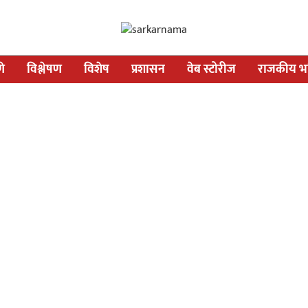
णे
विश्लेषण
विशेष
प्रशासन
वेब स्टोरीज
राजकीय भव