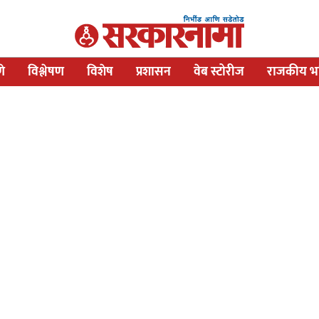
णे
विश्लेषण
विशेष
प्रशासन
वेब स्टोरीज
राजकीय भव