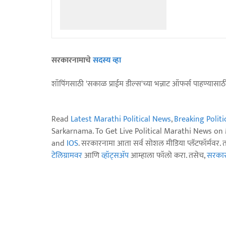
सरकारनामाचे
सदस्य व्हा
शॉपिंगसाठी 'सकाळ प्राईम डील्स'च्या भन्नाट ऑफर्स पाहण्यासा
Read
Latest Marathi Political News
,
Breaking Polit
Sarkarnama. To Get Live Political Marathi News o
and
IOS
. सरकारनामा आता सर्व सोशल मीडिया प्लॅटफॉर्मवर. 
टेलिग्रामवर
आणि
व्हॉट्सॲप
आम्हाला फॉलो करा. तसेच,
सरकारन