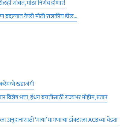
ाटीलही सोबत, मोठा निर्णय होणार!
 पण बदल्यात केली मोठी राजकीय डील...
टकरेंमध्ये खडाजंगी
र विशेष भत्ता, इंधन बचतीसाठी राज्यभर मोहीम, प्रताप
ा अनुदानासाठी ‘माया’ मागणाऱ्या डॉक्टरला ACBच्या बेड्या