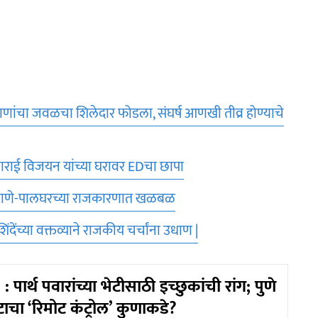
वी राणांचा जवळचा शिलेदार फोडला, संघर्ष आणखी तीव्र होण्याचे
ाराई विजयन यांच्या घरावर EDचा छापा
; ठाणे-पालघरच्या राजकारणात खळबळ
शिंदेंच्या वक्तव्याने राजकीय चर्चांना उधाण |
ार्थ पवारांच्या भेटीसाठी इच्छुकांची रांग; पुणे
चा ‘रिमोट कंट्रोल’ कुणाकडे?