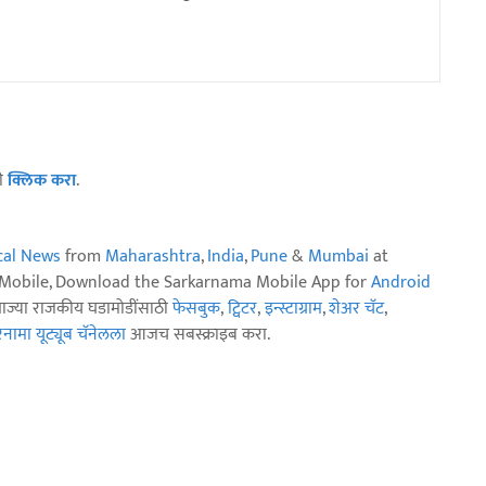
ठी
क्लिक करा
.
ical News
from
Maharashtra
,
India
,
Pune
&
Mumbai
at
n Mobile, Download the Sarkarnama Mobile App for
Android
ताज्या राजकीय घडामोडींसाठी
फेसबुक
,
ट्विटर
,
इन्स्टाग्राम
,
शेअर चॅट
,
ामा यूट्यूब चॅनेलला
आजच सबस्क्राइब करा.