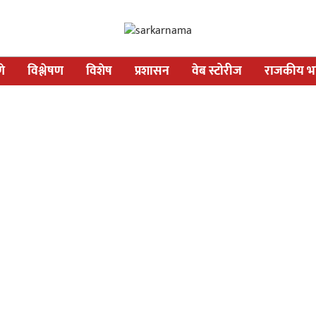
णे
विश्लेषण
विशेष
प्रशासन
वेब स्टोरीज
राजकीय भव