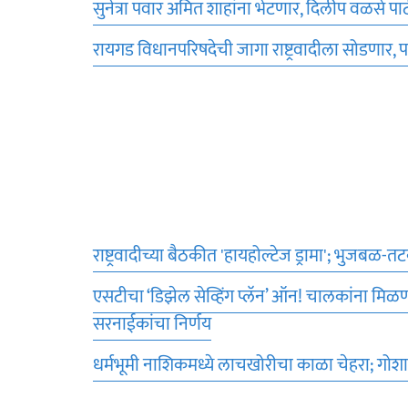
सुनेत्रा पवार अमित शाहांना भेटणार, दिलीप वळसे प
रायगड विधानपरिषदेची जागा राष्ट्रवादीला सोडणार,
राष्ट्रवादीच्या बैठकीत 'हायहोल्टेज ड्रामा'; भुजबळ-त
एसटीचा ‘डिझेल सेव्हिंग प्लॅन’ ऑन! चालकांना मिळणा
सरनाईकांचा निर्णय
धर्मभूमी नाशिकमध्ये लाचखोरीचा काळा चेहरा; गोशाळ