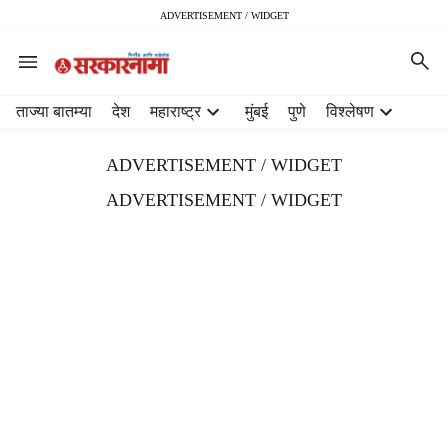
ADVERTISEMENT / WIDGET
H
ताज्या बातम्या
देश
महाराष्ट्र
मुंबई
पुणे
विश्लेषण
e
a
ADVERTISEMENT / WIDGET
d
e
ADVERTISEMENT / WIDGET
r
m
e
n
u
i
t
e
m
s