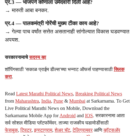
प्र.3 — भाजपने कोणाला उमेदवारी दिली आहे?
→ मारुती आबा बनकर.
प्र.4 — पालकमंत्री गोरेंची मुख्य टीका काय आहे?
→ गेल्या पाच वर्षांत सत्तेत असतानाही सांगोल्यात विकास घडवण्यात
अपयश.
सरकारनामाचे
सदस्य व्हा
शॉपिंगसाठी 'सकाळ प्राईम डील्स'च्या भन्नाट ऑफर्स पाहण्यासाठी
क्लिक
करा
.
Read
Latest Marathi Political News
,
Breaking Political News
from
Maharashtra
,
India
,
Pune
&
Mumbai
at Sarkarnama. To Get
Live Political Marathi News on Mobile, Download the
Sarkarnama Mobile App for
Android
and
IOS
. सरकारनामा आता
सर्व सोशल मीडिया प्लॅटफॉर्मवर. ताज्या राजकीय घडामोडींसाठी
फेसबुक
,
ट्विटर
,
इन्स्टाग्राम
,
शेअर चॅट
,
टेलिग्रामवर
आणि
व्हॉट्सॲप