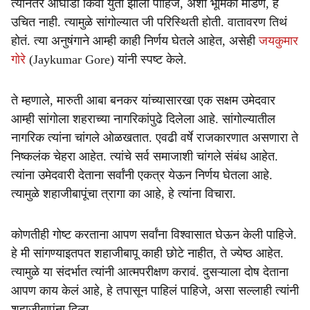
त्यानंतर आघाडी किंवा युती झाली पाहिजे, अशी भूमिका मांडणं, हे
उचित नाही. त्यामुळे सांगोल्यात जी परिस्थिती होती. वातावरण तिथं
होतं. त्या अनुषंगाने आम्ही काही निर्णय घेतले आहेत, असेही
जयकुमार
गोरे
(Jaykumar Gore) यांनी स्पष्ट केले.
ते म्हणाले, मारुती आबा बनकर यांच्यासारखा एक सक्षम उमेदवार
आम्ही सांगोला शहराच्या नागरिकांपुढे दिलेला आहे. सांगोल्यातील
नागरिक त्यांना चांगले ओळखतात. एवढी वर्षे राजकारणात असणारा ते
निष्कलंक चेहरा आहेत. त्यांचे सर्व समाजाशी चांगले संबंध आहेत.
त्यांना उमेदवारी देताना सर्वांनी एकत्र येऊन निर्णय घेतला आहे.
त्यामुळे शहाजीबापूंचा त्रागा का आहे, हे त्यांना विचारा.
कोणतीही गोष्ट करताना आपण सर्वांना विश्वासात घेऊन केली पाहिजे.
हे मी सांगण्याइतपत शहाजीबापू काही छोटे नाहीत, ते ज्येष्ठ आहेत.
त्यामुळे या संदर्भात त्यांनी आत्मपरीक्षण करावं. दुसऱ्याला दोष देताना
आपण काय केलं आहे, हे तपासून पाहिलं पाहिजे, असा सल्लाही त्यांनी
शहाजीबापूंना दिला.