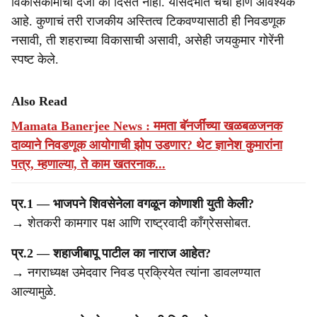
विकासकामांचा दर्जा का दिसत नाही. यासंदर्भात चर्चा होणे आवश्यक
आहे. कुणाचं तरी राजकीय अस्तित्व टिकवण्यासाठी ही निवडणूक
नसावी, ती शहराच्या विकासाची असावी, असेही जयकुमार गोरेंनी
स्पष्ट केले.
Also Read
Mamata Banerjee News : ममता बॅनर्जींच्या खळबळजनक
दाव्याने निवडणूक आयोगाची झोप उडणार? थेट ज्ञानेश कुमारांना
पत्र, म्हणाल्या, ते काम खतरनाक...
प्र.1 — भाजपने शिवसेनेला वगळून कोणाशी युती केली?
→ शेतकरी कामगार पक्ष आणि राष्ट्रवादी काँग्रेससोबत.
प्र.2 — शहाजीबापू पाटील का नाराज आहेत?
→ नगराध्यक्ष उमेदवार निवड प्रक्रियेत त्यांना डावलण्यात
आल्यामुळे.