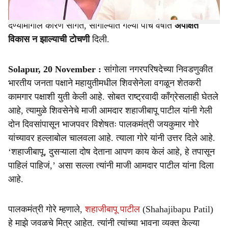
गोरे यांनी
मारुती आबा बनकर
या सक्षम, निष्कलंक चेहऱ्याला उमेदवारी
देण्यामागील कारणे सांगत, सांगोल्यात गेल्या पाच वर्षांत
अपेक्षित
विकास न झाल्याची टोचणी
दिली.
Solapur, 20 November :
सांगोला नगरपरिषदेच्या निवडणुकीत
भारतीय जनता पक्षाने महायुतीमधील शिवसेनेला वगळून शेतकरी
कामगार पक्षाशी युती केली आहे. सोबत राष्ट्रवादी काँग्रेसलाही घेतले
आहे, त्यामुळे शिवसेनेचे माजी आमदार शहाजीबापू पाटील यांनी गेली
दोन दिवसांपासून भाजपवर विशेषतः पालकमंत्री जयकुमार गोरे
यांच्यावर हल्लाबोल चालवला आहे. त्याला गोरे यांनी उत्तर दिले आहे.
‘शहाजीबापू, दुसऱ्याला दोष देताना आपण काय केलं आहे, हे तपासून
पाहिलं पाहिजं,’ असा सल्ला त्यांनी माजी आमदार पाटील यांना दिला
आहे.
पालकमंत्री गोरे म्हणाले,
शहाजीबापू पाटील
(Shahajibapu Patil)
हे माझे जवळचे मित्र आहेत. त्यांनी त्यांच्या भावना व्यक्त केल्या