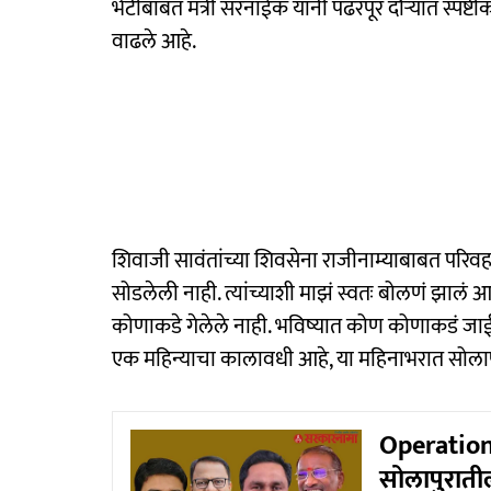
भेटीबाबत मंत्री सरनाईक यांनी पंढरपूर दौऱ्यात स्प
वाढले आहे.
शिवाजी सावंतांच्या शिवसेना राजीनाम्याबाबत परिवह
सोडलेली नाही. त्यांच्याशी माझं स्वतः बोलणं झालं आ
कोणाकडे गेलेले नाही. भविष्यात कोण कोणाकडं जाईल
एक महिन्याचा कालावधी आहे, या महिनाभरात सोलापू
Operation
सोलापुराती