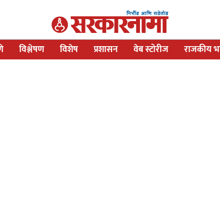
णे
विश्लेषण
विशेष
प्रशासन
वेब स्टोरीज
राजकीय भव