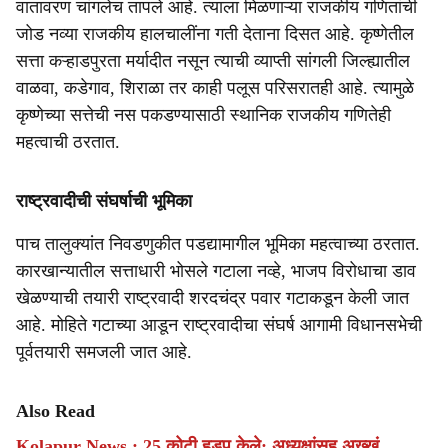
वातावरण चांगलेच तापले आहे. त्याला मिळणाऱ्या राजकीय गणितांची
जोड नव्या राजकीय हालचालींना गती देताना दिसत आहे. कृष्णेतील
सत्ता कऱ्हाडपुरता मर्यादीत नसून त्याची व्याप्ती सांगली जिल्ह्यातील
वाळवा, कडेगाव, शिराळा तर काही पलूस परिसरातही आहे. त्यामुळे
कृष्णेच्या सत्तेची नस पकडण्यासाठी स्थानिक राजकीय गणितेही
महत्वाची ठरतात.
राष्ट्रवादीची संघर्षाची भूमिका
पाच तालुक्यांत निवडणुकीत पडद्यामागील भूमिका महत्वाच्या ठरतात.
कारखान्यातील सत्ताधारी भोसले गटाला नव्हे, भाजप विरोधाचा डाव
खेळण्याची तयारी राष्ट्रवादी शरदचंद्र पवार गटाकडून केली जात
आहे. मोहिते गटाच्या आडून राष्ट्रवादीचा संघर्ष आगामी विधानसभेची
पूर्वतयारी समजली जात आहे.
Also Read
Kolapur News : 25 कोटी हडप केले; अध्यक्षांसह अख्खं