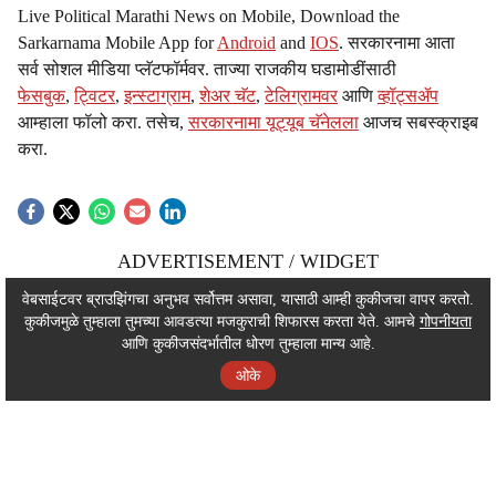
Live Political Marathi News on Mobile, Download the
Sarkarnama Mobile App for
Android
and
IOS
. सरकारनामा आता
सर्व सोशल मीडिया प्लॅटफॉर्मवर. ताज्या राजकीय घडामोडींसाठी
फेसबुक
,
ट्विटर
,
इन्स्टाग्राम
,
शेअर चॅट
,
टेलिग्रामवर
आणि
व्हॉट्सॲप
आम्हाला फॉलो करा. तसेच,
सरकारनामा यूट्यूब चॅनेलला
आजच सबस्क्राइब
करा.
ADVERTISEMENT / WIDGET
ADVERTISEMENT / WIDGET
वेबसाईटवर ब्राउझिंगचा अनुभव सर्वोत्तम असावा, यासाठी आम्ही कुकीजचा वापर करतो.
कुकीजमुळे तुम्हाला तुमच्या आवडत्या मजकुराची शिफारस करता येते. आमचे
गोपनीयता
ADVERTISEMENT / WIDGET
आणि कुकीजसंदर्भातील धोरण तुम्हाला मान्य आहे.
ओके