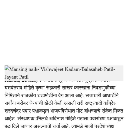
o
c
i
a
l
s
Mansing naik- Vishwajeet Kadam-Balasaheb Patil-Jayant Patil
-
Sarkarnama
h
Karad, 21 May :
कराड तालुक्याच्या रेठरे बुद्रूक येथील
a
यशवंतराव मोहिते कृष्णा सहकारी साखर कारखाना निवडणुकीच्या
r
निमित्ताने राजकीय घडामोडींना वेग आला आहे. सत्ताधारी आघाडीने
सर्वांना बरोबर घेण्याची खेळी केली असली तरी राष्ट्रवादी कॉंग्रेस
e
शरदचंद्र पवार पक्षाकडून भाजपविरोधात मोट बांधण्याचे संकेत मिळत
आहेत. संस्थापक पॅनेलचे अविनाश मोहिते गटाला पवारांच्या पक्षाकडून
बळ दिले जाणार असल्याची चर्चा आहे. त्यामुळे माजी प्रदेशाध्यक्ष