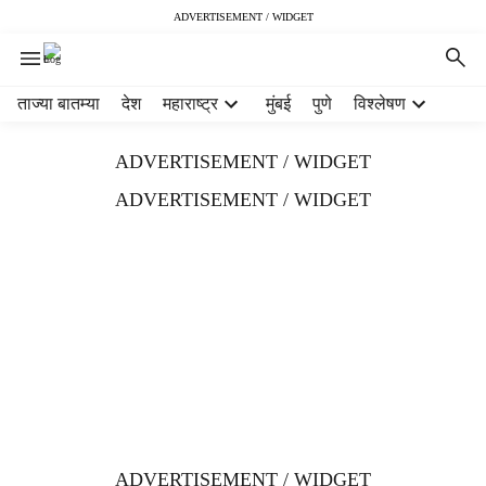
ADVERTISEMENT / WIDGET
H
ताज्या बातम्या
देश
महाराष्ट्र
मुंबई
पुणे
विश्लेषण
e
a
ADVERTISEMENT / WIDGET
d
e
ADVERTISEMENT / WIDGET
r
m
e
n
u
i
t
e
m
s
ADVERTISEMENT / WIDGET