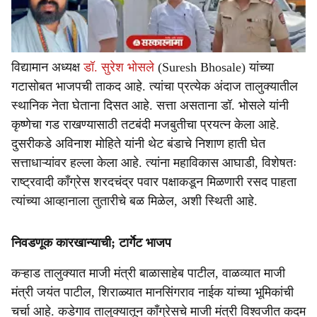
विद्यामान अध्यक्ष
डॉ. सुरेश भोसले
(Suresh Bhosale) यांच्या
गटासोबत भाजपची ताकद आहे. त्यांचा प्रत्येक अंदाज तालुक्यातील
स्थानिक नेता घेताना दिसत आहे. सत्ता असताना डॉ. भोसले यांनी
कृष्णेचा गड राखण्यासाठी तटबंदी मजबुतीचा प्रयत्न केला आहे.
दुसरीकडे अविनाश मोहिते यांनी थेट बंडाचे निशाण हाती घेत
सत्ताधाऱ्यांवर हल्ला केला आहे. त्यांना महाविकास आघाडी, विशेषतः
राष्ट्रवादी काँग्रेस शरदचंद्र पवार पक्षाकडून मिळणारी रसद पाहता
त्यांच्या आव्हानाला तुतारीचे बळ मिळेल, अशी स्थिती आहे.
निवडणूक कारखान्याची; टार्गेट भाजप
कऱ्हाड तालुक्यात माजी मंत्री बाळासाहेब पाटील, वाळव्यात माजी
मंत्री जयंत पाटील, शिराळ्यात मानसिंगराव नाईक यांच्या भूमिकांची
चर्चा आहे. कडेगाव तालुक्यातून काँग्रेसचे माजी मंत्री विश्वजीत कदम