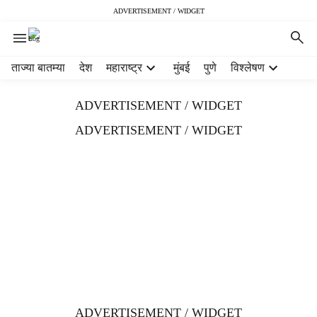
ADVERTISEMENT / WIDGET
H
ताज्या बातम्या
देश
महाराष्ट्र
मुंबई
पुणे
विश्लेषण
e
a
ADVERTISEMENT / WIDGET
d
e
ADVERTISEMENT / WIDGET
r
m
e
n
u
i
t
e
m
s
ADVERTISEMENT / WIDGET