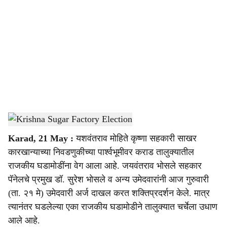
o
c
i
a
l
s
Krishna Sugar Factory Election
-
Sarkarnama
h
Karad, 21 May :
यशवंतराव मोहिते कृष्णा सहकारी साखर
a
कारखान्याच्या निवडणुकीच्या पार्श्वभूमीवर कराड तालुक्यातील
r
राजकीय घडामोडींना वेग आला आहे. जयवंतराव भोसले सहकार
पॅनेलचे प्रमुख डॉ. सुरेश भोसले व अन्य उमेदवारांनी आज गुरुवारी
e
(ता. २१ मे) उमेदवारी अर्ज दाखल करत शक्तिप्रदर्शन केले. मात्र
त्यानंतर घडलेल्या एका राजकीय घडामोडीने तालुक्यात चर्चेला उधाण
आले आहे.