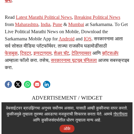
करा
.
Read
Latest Marathi Political News
,
Breaking Political News
from
Maharashtra
,
India
,
Pune
&
Mumbai
at Sarkarnama. To Get
Live Political Marathi News on Mobile, Download the
Sarkarnama Mobile App for
Android
and
IOS
. सरकारनामा आता
सर्व सोशल मीडिया प्लॅटफॉर्मवर. ताज्या राजकीय घडामोडींसाठी
फेसबुक
,
ट्विटर
,
इन्स्टाग्राम
,
शेअर चॅट
,
टेलिग्रामवर
आणि
व्हॉट्सॲप
आम्हाला फॉलो करा. तसेच,
सरकारनामा यूट्यूब चॅनेलला
आजच सबस्क्राइब
करा.
ADVERTISEMENT / WIDGET
ADVERTISEMENT / WIDGET
वेबसाईटवर ब्राउझिंगचा अनुभव सर्वोत्तम असावा, यासाठी आम्ही कुकीजचा वापर करतो.
कुकीजमुळे तुम्हाला तुमच्या आवडत्या मजकुराची शिफारस करता येते. आमचे
गोपनीयता
ADVERTISEMENT / WIDGET
आणि कुकीजसंदर्भातील धोरण तुम्हाला मान्य आहे.
ओके