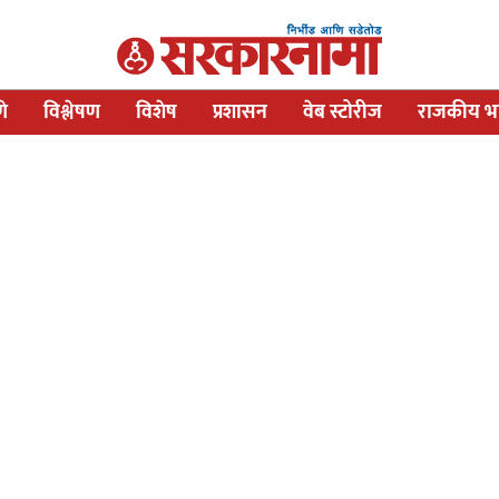
णे
विश्लेषण
विशेष
प्रशासन
वेब स्टोरीज
राजकीय भव