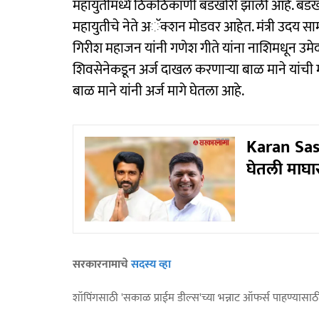
महायुतीमध्ये ठिकठिकाणी बंडखोरी झाली आहे. बंडखो
महायुतीचे नेते अॅक्शन मोडवर आहेत. मंत्री उदय सा
गिरीश महाजन यांनी गणेश गीते यांना नाशिमधून उमेदव
शिवसेनेकडून अर्ज दाखल करणाऱ्या बाळ माने यांची 
बाळ माने यांनी अर्ज मागे घेतला आहे.
Karan Sasa
घेतली माघार
सरकारनामाचे
सदस्य व्हा
शॉपिंगसाठी 'सकाळ प्राईम डील्स'च्या भन्नाट ऑफर्स पाहण्यासा