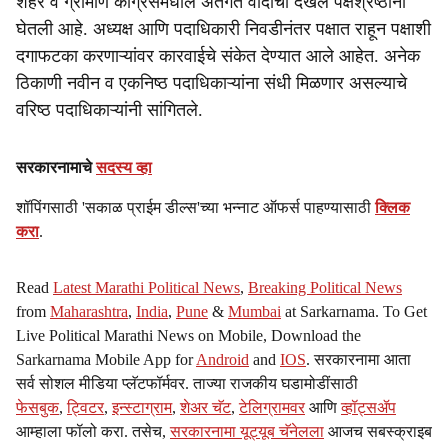
शहर व ग्रामीण काँग्रेसमधील अंतर्गत वादाची दखल पक्षश्रेष्ठींनी
घेतली आहे. अध्यक्ष आणि पदाधिकारी निवडीनंतर पक्षात राहून पक्षाशी
दगाफटका करणाऱ्यांवर कारवाईचे संकेत देण्यात आले आहेत. अनेक
ठिकाणी नवीन व एकनिष्ठ पदाधिकाऱ्यांना संधी मिळणार असल्याचे
वरिष्ठ पदाधिकाऱ्यांनी सांगितले.
सरकारनामाचे
सदस्य व्हा
शॉपिंगसाठी 'सकाळ प्राईम डील्स'च्या भन्नाट ऑफर्स पाहण्यासाठी
क्लिक
करा
.
Read
Latest Marathi Political News
,
Breaking Political News
from
Maharashtra
,
India
,
Pune
&
Mumbai
at Sarkarnama. To Get
Live Political Marathi News on Mobile, Download the
Sarkarnama Mobile App for
Android
and
IOS
. सरकारनामा आता
सर्व सोशल मीडिया प्लॅटफॉर्मवर. ताज्या राजकीय घडामोडींसाठी
फेसबुक
,
ट्विटर
,
इन्स्टाग्राम
,
शेअर चॅट
,
टेलिग्रामवर
आणि
व्हॉट्सॲप
आम्हाला फॉलो करा. तसेच,
सरकारनामा यूट्यूब चॅनेलला
आजच सबस्क्राइब