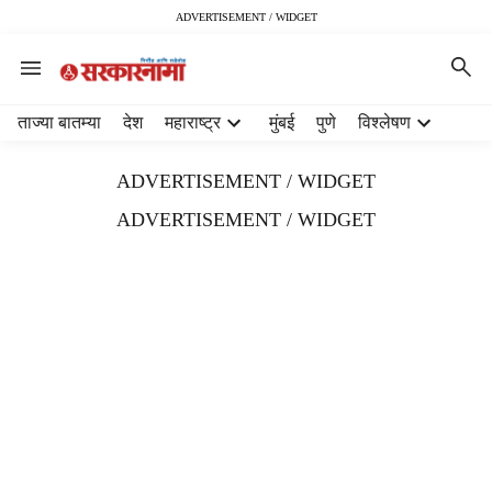
ADVERTISEMENT / WIDGET
H
ताज्या बातम्या
देश
महाराष्ट्र
मुंबई
पुणे
विश्लेषण
e
a
ADVERTISEMENT / WIDGET
d
e
ADVERTISEMENT / WIDGET
r
m
e
n
u
i
t
e
m
s