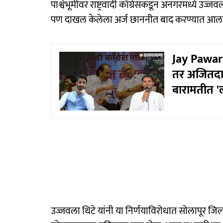
पार्श्वभूमीवर राष्ट्रवादी काँग्रेसकडून अनगरमध्ये उज
पण दाखल केलेला अर्ज छाननीत बाद करण्यात आला
Jay Pawar Y
तर अजितदादा
बारामतीत '
उज्जवला थिटे यांनी या निर्णयाविरोधात सोलापूर जिल्