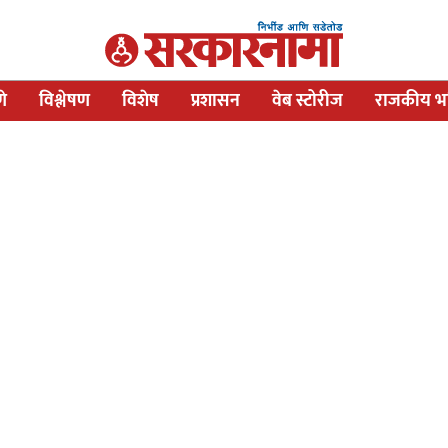
णे
विश्लेषण
विशेष
प्रशासन
वेब स्टोरीज
राजकीय भव