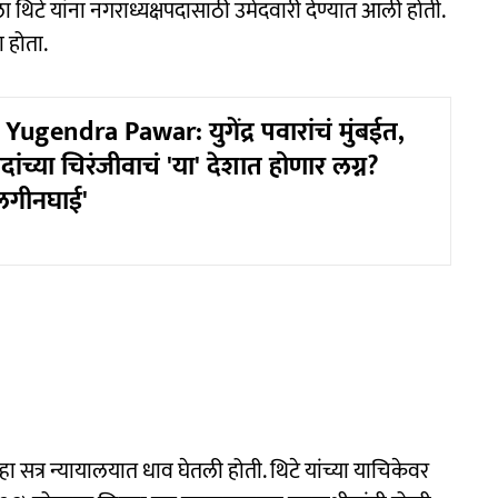
्जवला थिटे यांना नगराध्यक्षपदासाठी उमेदवारी देण्यात आली होती.
 होता.
ugendra Pawar: युगेंद्र पवारांचं मुंबईत,
ंच्या चिरंजीवाचं 'या' देशात होणार लग्न?
लगीनघाई'
हा सत्र न्यायालयात धाव घेतली होती. थिटे यांच्या याचिकेवर