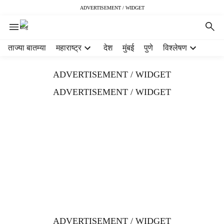
ADVERTISEMENT / WIDGET
H
ताज्या बातम्या
महाराष्ट्र
देश
मुंबई
पुणे
विश्लेषण
e
a
ADVERTISEMENT / WIDGET
d
e
ADVERTISEMENT / WIDGET
r
m
e
n
u
i
t
e
m
s
ADVERTISEMENT / WIDGET