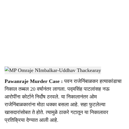
o
c
i
a
l
s
MP Omraje NImbalkar-Uddhav Thackearay
-
Sarkarnama
h
Pawanraje Murder Case :
पवन राजेनिंबाळकर हत्याकांडाचा
a
निकाल तब्बल 20 वर्षानंतर लागला. पद्मसिंह पाटलांसह नऊ
r
आरोपींना कोर्टाने निर्दोष ठरवले. या निकालानंतर ओम
राजेनिंबाळकारांना मोठा धक्का बसला आहे. सहा फुटलेल्या
e
खासदारांसोबत ते होते. त्यामुळे ठाकरे गटातून या निकालावर
प्रतिक्रिया देण्यात आली आहे.