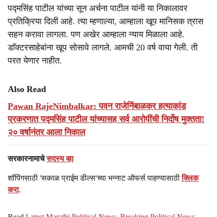
पद्मसिंह पाटील यांच्या सून अर्चना पाटील यांनी या निकालावर
प्रतिक्रिया दिली आहे. त्या म्हणाल्या, आम्हाला खूप मानिसक त्रास
सहन करावा लागला. पण अखेर आम्हाला न्याय मिळाला आहे.
डाॅक्टरसाहेबांना खूप सोसावे लागले. आमची 20 वर्ष वाया गेली. ती
परत येणार नाहीत.
Also Read
Pawan RajeNimbalkar: पवन राजेनिंबाळकर हत्याकांड
प्रकरणात पद्मसिंह पाटील यांच्यासह सर्व आरोपींची निर्दोष मुक्तता!
२० वर्षानंतर आला निकाल
सरकारनामाचे
सदस्य व्हा
शॉपिंगसाठी 'सकाळ प्राईम डील्स'च्या भन्नाट ऑफर्स पाहण्यासाठी
क्लिक
करा
.
Read
Latest Marathi Political News
,
Breaking Political News