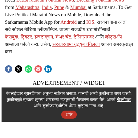
from
Maharashtra
,
India
,
Pune
&
Mumbai
at Sarkarnama. To Get
Live Political Marathi News on Mobile, Download the
Sarkarnama Mobile App for
Android
and
IOS
. सरकारनामा आता
सर्व सोशल मीडिया प्लॅटफॉर्मवर. ताज्या राजकीय घडामोडींसाठी
फेसबुक
,
ट्विटर
,
इन्स्टाग्राम
,
शेअर चॅट
,
टेलिग्रामवर
आणि
व्हॉट्सॲप
आम्हाला फॉलो करा. तसेच,
सरकारनामा यूट्यूब चॅनेलला
आजच सबस्क्राइब
करा.
ADVERTISEMENT / WIDGET
ADVERTISEMENT / WIDGET
वेबसाईटवर ब्राउझिंगचा अनुभव सर्वोत्तम असावा, यासाठी आम्ही कुकीजचा वापर करतो.
कुकीजमुळे तुम्हाला तुमच्या आवडत्या मजकुराची शिफारस करता येते. आमचे
गोपनीयता
ADVERTISEMENT / WIDGET
आणि कुकीजसंदर्भातील धोरण तुम्हाला मान्य आहे.
ओके