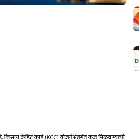
किसान क्रेडिट कार्ड (KCC) योजनेअंतर्गत कर्ज मिळवण्याची