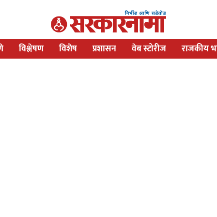
णे
विश्लेषण
विशेष
प्रशासन
वेब स्टोरीज
राजकीय भव