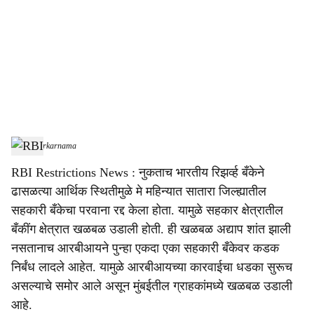
c
i
a
l
s
RBI
-
Sarkarnama
h
RBI Restrictions News : नुकताच भारतीय रिझर्व्ह बँकेने
a
ढासळत्या आर्थिक स्थितीमुळे मे महिन्यात सातारा जिल्ह्यातील
r
सहकारी बँकेचा परवाना रद्द केला होता. यामुळे सहकार क्षेत्रातील
बँकींग क्षेत्रात खळबळ उडाली होती. ही खळबळ अद्याप शांत झाली
e
नसतानाच आरबीआयने पुन्हा एकदा एका सहकारी बँकेवर कडक
निर्बंध लादले आहेत. यामुळे आरबीआयच्या कारवाईचा धडका सुरूच
असल्याचे समोर आले असून मुंबईतील ग्राहकांमध्ये खळबळ उडाली
आहे.