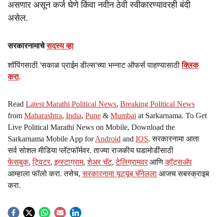
असणार असून कर्ज घेणे किंवा नवीन ठेवी स्वीकारण्यावरही बंदी
असेल.
सरकारनामाचे
सदस्य व्हा
शॉपिंगसाठी 'सकाळ प्राईम डील्स'च्या भन्नाट ऑफर्स पाहण्यासाठी
क्लिक
करा
.
Read
Latest Marathi Political News
,
Breaking Political News
from
Maharashtra
,
India
,
Pune
&
Mumbai
at Sarkarnama. To Get
Live Political Marathi News on Mobile, Download the
Sarkarnama Mobile App for
Android
and
IOS
. सरकारनामा आता
सर्व सोशल मीडिया प्लॅटफॉर्मवर. ताज्या राजकीय घडामोडींसाठी
फेसबुक
,
ट्विटर
,
इन्स्टाग्राम
,
शेअर चॅट
,
टेलिग्रामवर
आणि
व्हॉट्सॲप
आम्हाला फॉलो करा. तसेच,
सरकारनामा यूट्यूब चॅनेलला
आजच सबस्क्राइब
करा.