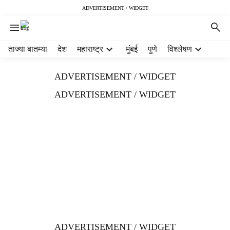
ADVERTISEMENT / WIDGET
H
ताज्या बातम्या
देश
महाराष्ट्र
मुंबई
पुणे
विश्लेषण
e
a
ADVERTISEMENT / WIDGET
d
e
ADVERTISEMENT / WIDGET
r
m
e
n
u
i
t
e
m
s
ADVERTISEMENT / WIDGET