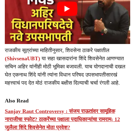
राजकीय सूत्रांच्या माहितीनुसार, शिवसेना ठाकरे पक्षातील
(ShivsenaUBT)
या सहा खासदारांना शिंदे शिवसेनेत आणण्यात
सचिन अहिर यांनीही मोठी भूमिका बजावली. याच योगदानाची दखल
घेत एकनाथ शिंदे यांनी त्यांना विधान परिषद उपसभापतीसारखं
महत्त्वाचं पद देत मोठं राजकीय बक्षीस दिल्याची चर्चा रंगली आहे.
Also Read
Sanjay Raut Controversy : संजय राऊतांवर सामूहिक
नाराजीचा स्फोट? ठाकरेंच्या पक्षाला पदाधिकाऱ्यांचा रामराम; 12
जुलैला शिंदे शिवसेनेत मोठा प्रवेश?