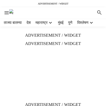
ADVERTISEMENT / WIDGET
H
ताज्या बातम्या
देश
महाराष्ट्र
मुंबई
पुणे
विश्लेषण
e
a
ADVERTISEMENT / WIDGET
d
e
ADVERTISEMENT / WIDGET
r
m
e
n
u
i
t
e
m
s
ADVERTISEMENT / WIDGET