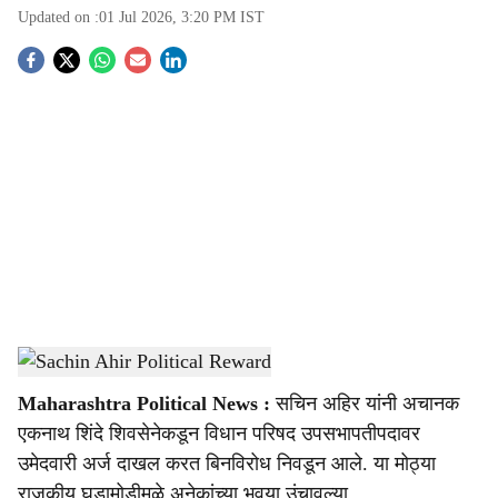
Updated on :
01 Jul 2026, 3:20 PM
IST
S
o
c
i
a
l
s
Sachin Ahir Political Reward
-
Sarkarnama
h
Maharashtra Political News :
सचिन अहिर यांनी अचानक
a
एकनाथ शिंदे शिवसेनेकडून विधान परिषद उपसभापतीपदावर
r
उमेदवारी अर्ज दाखल करत बिनविरोध निवडून आले. या मोठ्या
राजकीय घडामोडीमुळे अनेकांच्या भुवया उंचावल्या.