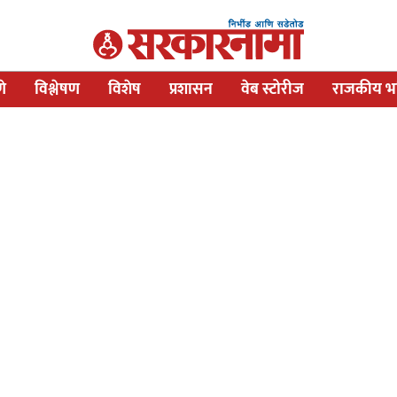
णे
विश्लेषण
विशेष
प्रशासन
वेब स्टोरीज
राजकीय भव