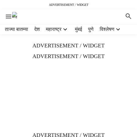
ADVERTISEMENT / WIDGET
H
ताज्या बातम्या
देश
महाराष्ट्र
मुंबई
पुणे
विश्लेषण
e
a
ADVERTISEMENT / WIDGET
d
e
ADVERTISEMENT / WIDGET
r
m
e
n
u
i
t
e
m
s
ADVERTISEMENT / WIDGET