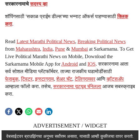
सरकारनामाचे
सदस्य व्हा
शॉपिंगसाठी 'सकाळ प्राईम डील्स'च्या भन्नाट ऑफर्स पाहण्यासाठी
क्लिक
करा
.
Read
Latest Marathi Political News
,
Breaking Political News
from
Maharashtra
,
India
,
Pune
&
Mumbai
at Sarkarnama. To Get
Live Political Marathi News on Mobile, Download the
Sarkarnama Mobile App for
Android
and
IOS
. सरकारनामा आता
सर्व सोशल मीडिया प्लॅटफॉर्मवर. ताज्या राजकीय घडामोडींसाठी
फेसबुक
,
ट्विटर
,
इन्स्टाग्राम
,
शेअर चॅट
,
टेलिग्रामवर
आणि
व्हॉट्सॲप
आम्हाला फॉलो करा. तसेच,
सरकारनामा यूट्यूब चॅनेलला
आजच सबस्क्राइब
करा.
ADVERTISEMENT / WIDGET
ADVERTISEMENT / WIDGET
वेबसाईटवर ब्राउझिंगचा अनुभव सर्वोत्तम असावा, यासाठी आम्ही कुकीजचा वापर करतो.