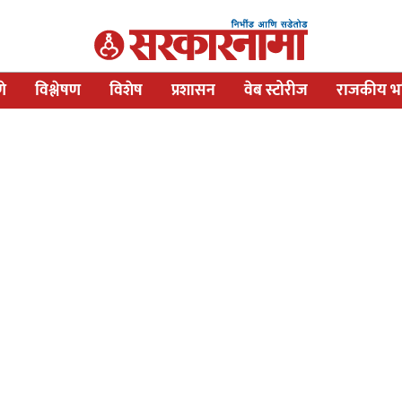
णे
विश्लेषण
विशेष
प्रशासन
वेब स्टोरीज
राजकीय भव