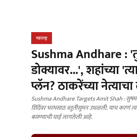
महाराष्ट्र
Sushma Andhare : 'तुझ
डोक्यावर...', शहांच्या 'त
प्लॅन? ठाकरेंच्या नेत्याचा
Sushma Andhare Targets Amit Shah : सुषमा अंधा
शिंदेंवर भरमसाठ स्तुतीसुमन उधळली. याच करणं त्यांची राजकीय अ
बसण्याची घाई लागलेली आहे.