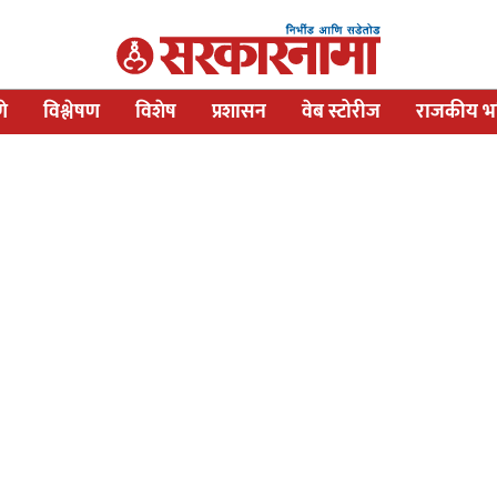
णे
विश्लेषण
विशेष
प्रशासन
वेब स्टोरीज
राजकीय भव