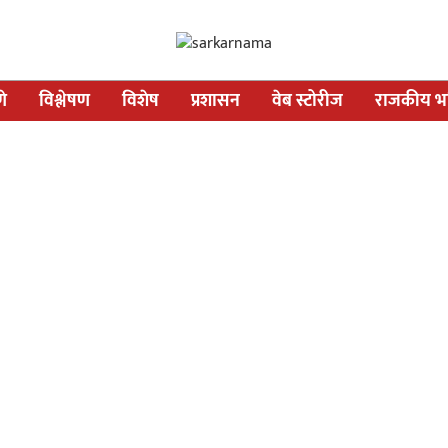
णे
विश्लेषण
विशेष
प्रशासन
वेब स्टोरीज
राजकीय भव