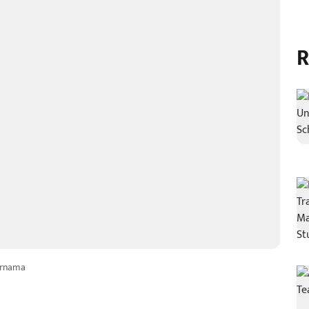
R
arnama