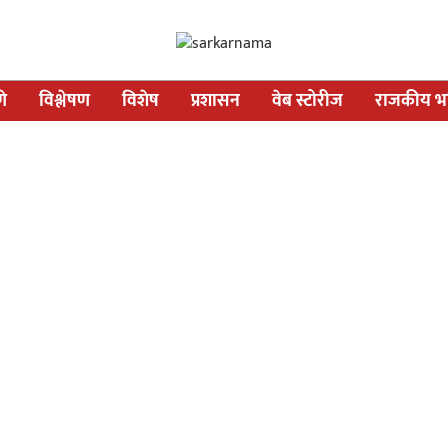
णे
विश्लेषण
विशेष
प्रशासन
वेब स्टोरीज
राजकीय भव