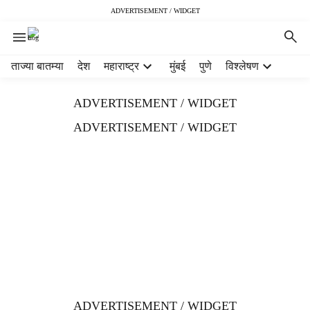
ADVERTISEMENT / WIDGET
H
ताज्या बातम्या
देश
महाराष्ट्र
मुंबई
पुणे
विश्लेषण
e
a
ADVERTISEMENT / WIDGET
d
e
ADVERTISEMENT / WIDGET
r
m
e
n
u
i
t
e
m
s
ADVERTISEMENT / WIDGET