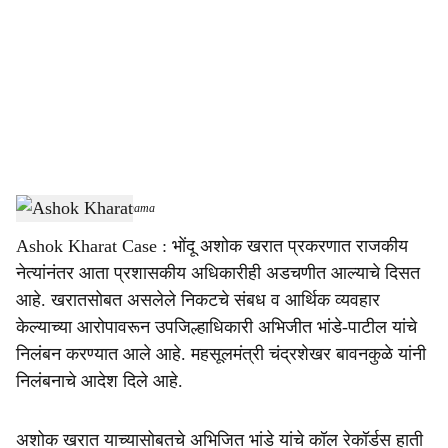
c
i
a
l
s
Ashok Kharat
-
sarkarnama
h
Ashok Kharat Case : भोंदू अशोक खरात प्रकरणात राजकीय
a
नेत्यांनंतर आता प्रशासकीय अधिकारीही अडचणीत आल्याचे दिसत
r
आहे. खरातसोबत असलेले निकटचे संबध व आर्थिक व्यवहार
केल्याच्या आरोपावरून उपजिल्हाधिकारी अभिजीत भांडे-पाटील यांचे
e
निलंबन करण्यात आले आहे. महसूलमंत्री चंद्रशेखर बावनकुळे यांनी
निलंबनाचे आदेश दिले आहे.
अशोक खरात याच्यासोबतचे अभिजित भांडे यांचे कॉल रेकॉर्डस हाती