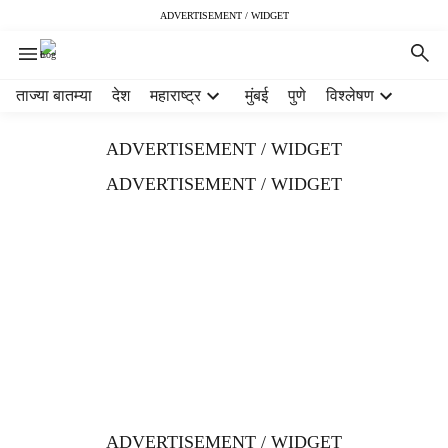
ADVERTISEMENT / WIDGET
H
ताज्या बातम्या
देश
महाराष्ट्र
मुंबई
पुणे
विश्लेषण
e
a
ADVERTISEMENT / WIDGET
d
e
ADVERTISEMENT / WIDGET
r
m
e
n
u
i
t
e
m
s
ADVERTISEMENT / WIDGET