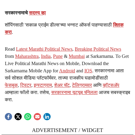
सरकारनामाचे
सदस्य व्हा
शॉपिंगसाठी 'सकाळ प्राईम डील्स'च्या भन्नाट ऑफर्स पाहण्यासाठी
क्लिक
करा
.
Read
Latest Marathi Political News
,
Breaking Political News
from
Maharashtra
,
India
,
Pune
&
Mumbai
at Sarkarnama. To Get
Live Political Marathi News on Mobile, Download the
Sarkarnama Mobile App for
Android
and
IOS
. सरकारनामा आता
सर्व सोशल मीडिया प्लॅटफॉर्मवर. ताज्या राजकीय घडामोडींसाठी
फेसबुक
,
ट्विटर
,
इन्स्टाग्राम
,
शेअर चॅट
,
टेलिग्रामवर
आणि
व्हॉट्सॲप
आम्हाला फॉलो करा. तसेच,
सरकारनामा यूट्यूब चॅनेलला
आजच सबस्क्राइब
करा.
ADVERTISEMENT / WIDGET