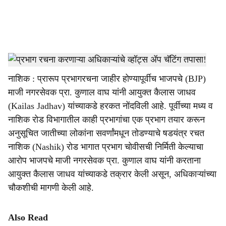
a
l
s
NMC Building
-
Sarkarnama
h
नाशिक : प्रारूप प्रभागरचना जाहीर होण्यापूर्वीच भाजपचे (BJP)
a
माजी नगरसेवक प्रा. कुणाल वाघ यांनी आयुक्त कैलास जाधव
r
(Kailas Jadhav) यांच्याकडे हरकत नोंदविली आहे. पूर्वीच्या मध्य व
नाशिक रोड विभागातील काही प्रभागांचा एक प्रभाग तयार करून
e
अनुसूचित जातीच्या लोकांना सवर्णांमधून तोडण्याचे षडयंत्र रचत
नाशिक (Nashik) रोड भागात प्रभाग चोवीसची निर्मिती केल्याचा
आरोप भाजपचे माजी नगरसेवक प्रा. कुणाल वाघ यांनी करताना
आयुक्त कैलास जाधव यांच्याकडे तक्रार केली असून, अधिकाऱ्यांच्या
चौकशीची मागणी केली आहे.
Also Read