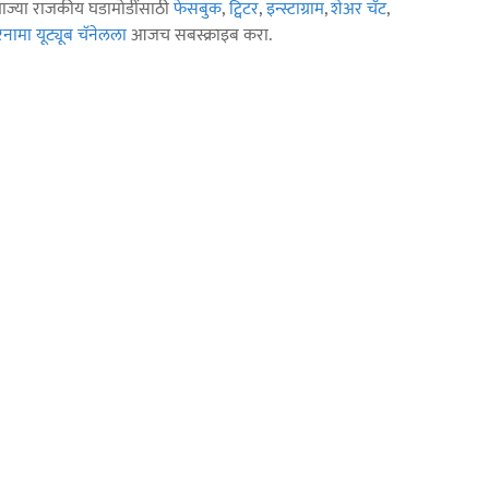
ताज्या राजकीय घडामोडींसाठी
फेसबुक
,
ट्विटर
,
इन्स्टाग्राम
,
शेअर चॅट
,
ामा यूट्यूब चॅनेलला
आजच सबस्क्राइब करा.