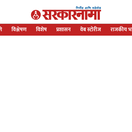
णे
विश्लेषण
विशेष
प्रशासन
वेब स्टोरीज
राजकीय भव