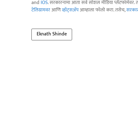
and
IOS
. सरकारनामा आता सर्व सोशल मीडिया प्लॅटफॉर्मवर. 
टेलिग्रामवर
आणि
व्हॉट्सॲप
आम्हाला फॉलो करा. तसेच,
सरकारन
Eknath Shinde