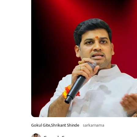
Gokul Gite,Shrikant Shinde
sarkarnama