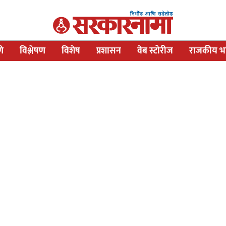
णे
विश्लेषण
विशेष
प्रशासन
वेब स्टोरीज
राजकीय भव