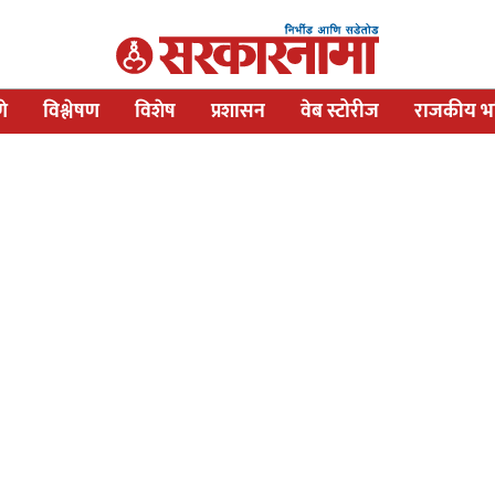
णे
विश्लेषण
विशेष
प्रशासन
वेब स्टोरीज
राजकीय भव