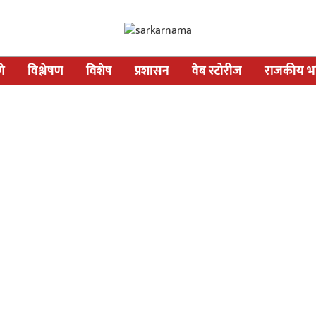
णे
विश्लेषण
विशेष
प्रशासन
वेब स्टोरीज
राजकीय भव