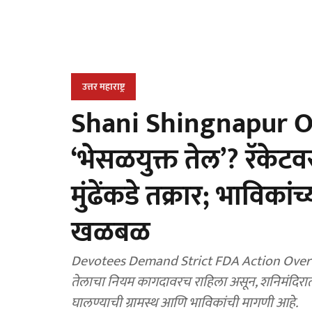
उत्तर महाराष्ट्र
Shani Shingnapur Oil
‘भेसळयुक्त तेल’? रॅकेट
मुंढेंकडे तक्रार; भाविकांच्
खळबळ
Devotees Demand Strict FDA Action Over Alle
तेलाचा नियम कागदावरच राहिला असून, शनिमंदिरात सं
घालण्याची ग्रामस्थ आणि भाविकांची मागणी आहे.