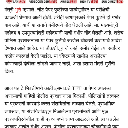
मंत्री
भुसे
म्हणाले, नीट पेपर फुटीच्या पार्श्वभूमीवर या परीक्षेची
काळजी घेण्यात आली होती. तरीही अशाप्रकारे पेपर फुटने ही गंभीर
बाब आहे. याची शासनाने गंभीरपणे नोंद घेतली आहे. मा. मुख्यमंत्री
महोदय व उपमुख्यमंत्री महोदयांनी याची गंभीर नोंद घेतली आहे. तसेच
पोलिस प्रशासनाला या पेपर फुटीचे सखोल चौकशी करण्याचे आदेश
देण्यात आले आहेत. या चौकशीतून जे काही समोर येईल त्या सर्वांवर
कठोर कारवाई केली जाईल. या रॅकेटमध्ये सामील असलेल्या
कोणत्याही दोषीला सोडले जाणार नाही, असा इशारा मंत्री भुसेंनी
दिला.
आज पहाटे भिवंडीमध्ये काही इसमांकडे TET चा पेपर उपलब्ध
असल्याची माहिती पोलीस प्रशासनाला मिळाली. पोलिसांनी तत्काळ
या प्रकरणी कारवाई करत संशयितांना ताब्यात घेतले. प्राथमिक
तपासात, या संशयितांकडून मिळालेल्या प्रश्नांमध्ये आणि मूळ
प्रश्नपत्रिकेतील काही प्रश्नांमध्ये साम्य आढळले आहे. हा घडलेला
प्रकार अत्यंत गंभीर असून, पोलीस प्रशासनाच्या चौकशीमध्ये ज्या