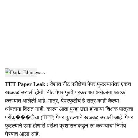
o
c
i
a
l
s
Dada Bhuse
-
Sarkarnama
h
TET Paper Leak :
देशात नीट परीक्षेचा पेपर फुटल्यानंतर एकच
a
खळबळ उडाली होती. नीट पेपर फुटी प्रकरणात अनेकांना अटक
r
करण्यात आलेली आहे. मात्र, पेपरफुटीचं हे सत्र काही केल्या
थांबताना दिसत नाही. कारण आता पुन्हा उद्या होणाऱ्या शिक्षक पात्रता
e
परीक्���ेचा (TET) पेपर फुटल्याने खळबळ उडाली आहे. पेपर
फुटल्याने उद्या होणारी परीक्षा प्रशासनाकडून रद्द करण्याचा निर्णय
घेण्यात आला आहे.