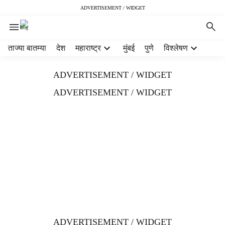
ADVERTISEMENT / WIDGET
H
ताज्या बातम्या
देश
महाराष्ट्र
मुंबई
पुणे
विश्लेषण
e
a
ADVERTISEMENT / WIDGET
d
e
ADVERTISEMENT / WIDGET
r
m
e
n
u
i
t
e
m
s
ADVERTISEMENT / WIDGET