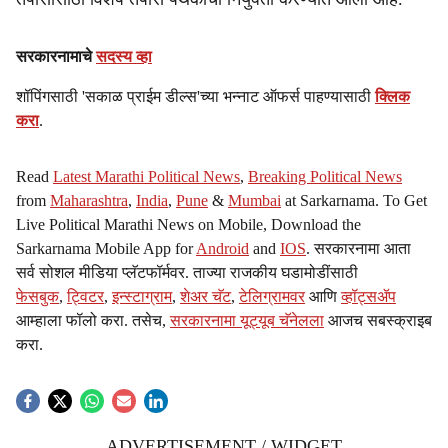
सरकारनामाचे
सदस्य व्हा
शॉपिंगसाठी 'सकाळ प्राईम डील्स'च्या भन्नाट ऑफर्स पाहण्यासाठी
क्लिक
करा
.
Read
Latest Marathi Political News
,
Breaking Political News
from
Maharashtra
,
India
,
Pune
&
Mumbai
at Sarkarnama. To Get
Live Political Marathi News on Mobile, Download the
Sarkarnama Mobile App for
Android
and
IOS
. सरकारनामा आता
सर्व सोशल मीडिया प्लॅटफॉर्मवर. ताज्या राजकीय घडामोडींसाठी
फेसबुक
,
ट्विटर
,
इन्स्टाग्राम
,
शेअर चॅट
,
टेलिग्रामवर
आणि
व्हॉट्सॲप
आम्हाला फॉलो करा. तसेच,
सरकारनामा यूट्यूब चॅनेलला
आजच सबस्क्राइब
करा.
ADVERTISEMENT / WIDGET