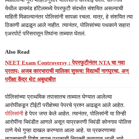
मिळालेल्या गुप्त माहितीनुसार पोलिसांनी कारवाई केली. कोनगाव
येथील डायमंड हॉटेलमध्ये पेपरफुटी संदर्भात संशयित असल्याची
माहिती मिळाल्यानंतर पोलिसांनी सापळा रचला. मात्र, हे संशयित त्या
ठिकाणी आढळून आले नाहीत. त्यानंतर, पोलिसांच्या पथकाने सहारा
एअरपोर्ट परिसरातून तिघांना ताब्यात घेतलं.
Also Read
NEET Exam Controversy : पेपरफुटीनंतर NTA चा नवा
प्रताप; अजब कारभाराची मालिका सुरूच! विद्यार्थी नागपूरचा, अन्
परीक्षा केंद्र थेट अबुधाबीत
पोलिसांच्या प्राथमिक तपासातच ताब्यात घेण्यात आलेल्या
आरोपींकडून टीईटी परीक्षेच्या पेपरचे प्रश्न आढळून आले आहेत.
पोलिसांनी
हे पेपर जप्त केले आहेत. त्यानंतर, पोलिसांनी या तिन्ही
आरोपींना भिवंडीत आणले असून याप्रकरणी भिवंडी कोनगाव पोलिस
ठाणे येथे गुन्हा दाखल करण्यात आला आहे. या प्रकरणाच्या
तपासासाठी विशेष तपास पथकाची नियुक्ती करण्यात आली आहे.