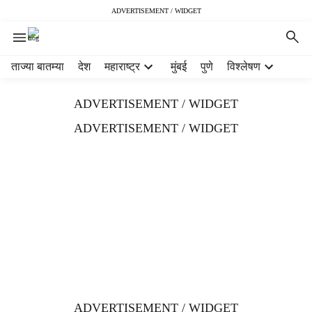
ADVERTISEMENT / WIDGET
H
ताज्या बातम्या
देश
महाराष्ट्र
मुंबई
पुणे
विश्लेषण
e
a
ADVERTISEMENT / WIDGET
d
e
ADVERTISEMENT / WIDGET
r
m
e
n
u
i
t
e
m
s
ADVERTISEMENT / WIDGET