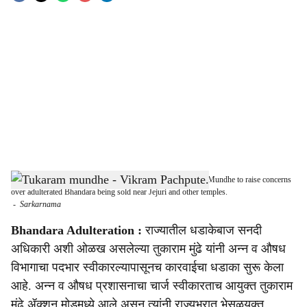
o
c
i
a
l
s
MLA Vikram Pachpute meets FDA Commissioner Tukaram Mundhe to raise concerns
h
over adulterated Bhandara being sold near Jejuri and other temples.
-
Sarkarnama
a
Bhandara Adulteration :
राज्यातील धडाकेबाज सनदी
r
अधिकारी अशी ओळख असलेल्या तुकाराम मुंढे यांनी अन्न व औषध
विभागाचा पदभार स्वीकारल्यापासूनच कारवाईचा धडाका सुरू केला
e
आहे. अन्न व औषध प्रशासनाचा चार्ज स्वीकारताच आयुक्त तुकाराम
मुंढे ॲक्शन मोडमध्ये आले असून त्यांनी राज्यभरात भेसळयुक्त