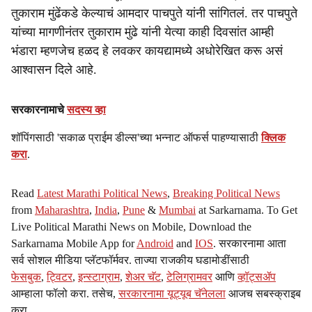
तुकाराम मुंढेंकडे केल्याचं आमदार पाचपुते यांनी सांगितलं. तर पाचपुते
यांच्या मागणीनंतर तुकाराम मुंढे यांनी येत्या काही दिवसांत आम्ही
भंडारा म्हणजेच हळद हे लवकर कायद्यामध्ये अधोरेखित करू असं
आश्वासन दिले आहे.
सरकारनामाचे
सदस्य व्हा
शॉपिंगसाठी 'सकाळ प्राईम डील्स'च्या भन्नाट ऑफर्स पाहण्यासाठी
क्लिक
करा
.
Read
Latest Marathi Political News
,
Breaking Political News
from
Maharashtra
,
India
,
Pune
&
Mumbai
at Sarkarnama. To Get
Live Political Marathi News on Mobile, Download the
Sarkarnama Mobile App for
Android
and
IOS
. सरकारनामा आता
सर्व सोशल मीडिया प्लॅटफॉर्मवर. ताज्या राजकीय घडामोडींसाठी
फेसबुक
,
ट्विटर
,
इन्स्टाग्राम
,
शेअर चॅट
,
टेलिग्रामवर
आणि
व्हॉट्सॲप
आम्हाला फॉलो करा. तसेच,
सरकारनामा यूट्यूब चॅनेलला
आजच सबस्क्राइब
करा.