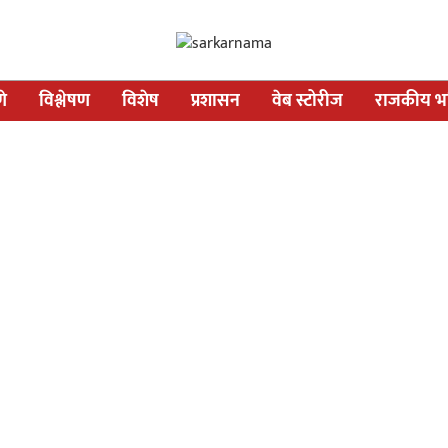
णे
विश्लेषण
विशेष
प्रशासन
वेब स्टोरीज
राजकीय भव