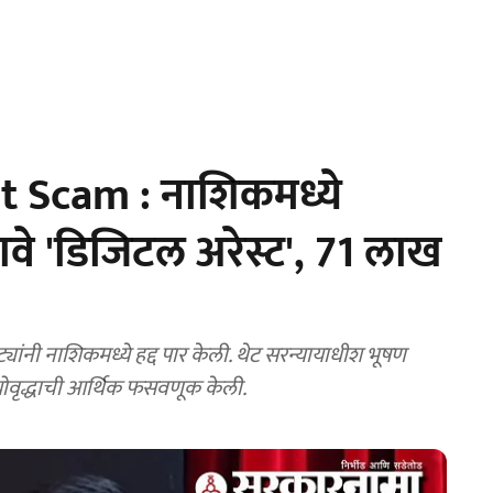
t Scam : नाशिकमध्ये
ावे 'डिजिटल अरेस्ट', 71 लाख
नी नाशिकमध्ये हद्द पार केली. थेट सरन्यायाधीश भूषण
योवृद्धाची आर्थिक फसवणूक केली.