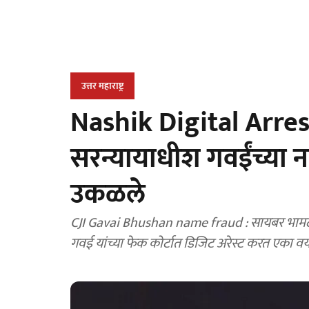
उत्तर महाराष्ट्र
Nashik Digital Arres
सरन्यायाधीश गवईंच्या न
उकळले
CJI Gavai Bhushan name fraud : सायबर भामट्यां
गवई यांच्या फेक कोर्टात डिजिट अरेस्ट करत एका व