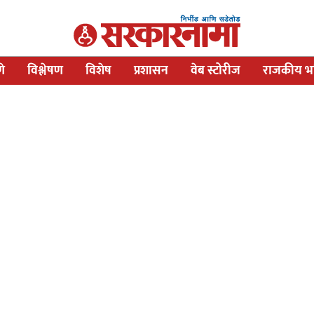
णे
विश्लेषण
विशेष
प्रशासन
वेब स्टोरीज
राजकीय भव