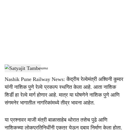
o
c
i
a
l
s
Satyajeet Tambe
-
Sarkarnama
h
Nashik Pune Railway News: केंद्रीय रेल्वेमंत्री अश्विनी कुमार
a
यांनी नाशिक पुणे रेल्वे प्रकल्प स्थगित केला आहे. आता नाशिक
r
शिर्डी हा रेल्वे मार्ग होणार आहे. मात्र या घोषणेने नाशिक पुणे आणि
संगमनेर भागातील नागरिकांमध्ये तीव्र भावना आहेत.
e
या प्रश्नावर माजी मंत्री बाळासाहेब थोरात तसेच पुढे आणि
नाशिकच्या लोकप्रतिनिधींनी एकत्र येऊन दबाव निर्माण केला होता.