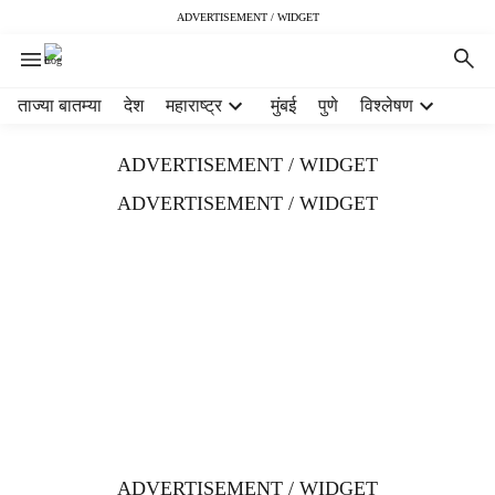
ADVERTISEMENT / WIDGET
H
ताज्या बातम्या
देश
महाराष्ट्र
मुंबई
पुणे
विश्लेषण
e
a
ADVERTISEMENT / WIDGET
d
e
ADVERTISEMENT / WIDGET
r
m
e
n
u
i
t
e
m
s
ADVERTISEMENT / WIDGET