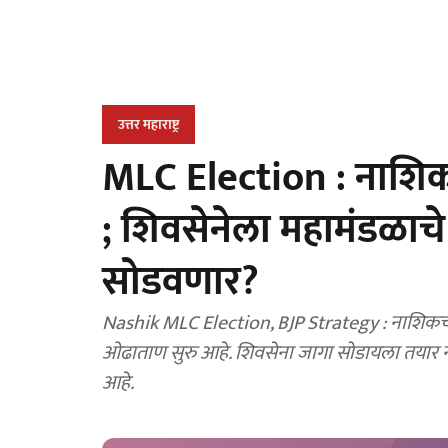
उत्तर महाराष्ट्र
MLC Election : नाशि
; शिवसेनेला महामंडळाचे
सोडवणार?
Nashik MLC Election, BJP Strategy : नाशिकच्य
ओढाताण सुरु आहे. शिवसेना जागा सोडायला तयार न
आहे.