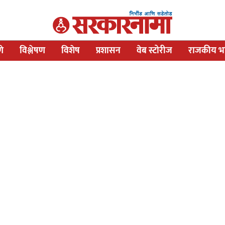
णे
विश्लेषण
विशेष
प्रशासन
वेब स्टोरीज
राजकीय भव