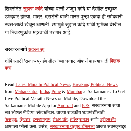
शिवसेनेत
सुहास कांदे
यांच्या पत्नी अंजुम कांदे या देखील इच्छुक
उमेदवार होत्या. मात्र, दराडेंनी बाजी मारत पुन्हा एकदा ही उमेदवारी
स्वत:साठी खेचून आणली. त्यामुळे सुहास कांदे यांची भूमिका देखील
या निवडणुकीत महत्वाची ठरणार आहे.
सरकारनामाचे
सदस्य व्हा
शॉपिंगसाठी 'सकाळ प्राईम डील्स'च्या भन्नाट ऑफर्स पाहण्यासाठी
क्लिक
करा
.
Read
Latest Marathi Political News
,
Breaking Political News
from
Maharashtra
,
India
,
Pune
&
Mumbai
at Sarkarnama. To Get
Live Political Marathi News on Mobile, Download the
Sarkarnama Mobile App for
Android
and
IOS
. सरकारनामा आता
सर्व सोशल मीडिया प्लॅटफॉर्मवर. ताज्या राजकीय घडामोडींसाठी
फेसबुक
,
ट्विटर
,
इन्स्टाग्राम
,
शेअर चॅट
,
टेलिग्रामवर
आणि
व्हॉट्सॲप
आम्हाला फॉलो करा. तसेच,
सरकारनामा यूट्यूब चॅनेलला
आजच सबस्क्राइब