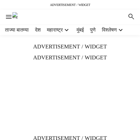
ADVERTISEMENT / WIDGET
H
ताज्या बातम्या
देश
महाराष्ट्र
मुंबई
पुणे
विश्लेषण
e
a
ADVERTISEMENT / WIDGET
d
e
ADVERTISEMENT / WIDGET
r
m
e
n
u
i
t
e
m
s
ADVERTISEMENT / WIDGET