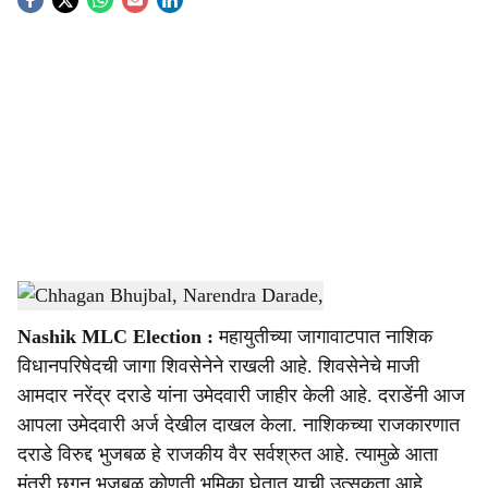
S
o
c
i
a
l
s
Chhagan Bhujbal, Narendra Darade,
-
Sarkarnama
h
Nashik MLC Election :
महायुतीच्या जागावाटपात नाशिक
a
विधानपरिषेदची जागा शिवसेनेने राखली आहे. शिवसेनेचे माजी
r
आमदार नरेंद्र दराडे यांना उमेदवारी जाहीर केली आहे. दराडेंनी आज
आपला उमेदवारी अर्ज देखील दाखल केला. नाशिकच्या राजकारणात
e
दराडे विरुद्द भुजबळ हे राजकीय वैर सर्वश्रुत आहे. त्यामुळे आता
मंत्री छगन भुजबळ कोणती भूमिका घेतात याची उत्सुकता आहे.