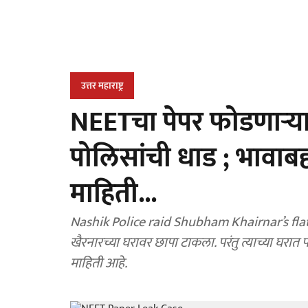
उत्तर महाराष्ट्र
NEETचा पेपर फोडणाऱ्या
पोलिसांची धाड ; भावा
माहिती...
Nashik Police raid Shubham Khairnar’s flat
खैरनारच्या घरावर छापा टाकला. परंतु त्याच्या घरा
माहिती आहे.