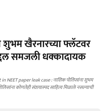
 शुभम खैरनारच्या फ्लॅटवर
बद्दल समजली धक्कादायक
 in NEET paper leak case : नाशिक पोलिसांना शुभम
त पोलिसांना कोणतेही संशयास्पद साहित्य मिळाले नसल्याची