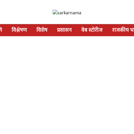
णे
विश्लेषण
विशेष
प्रशासन
वेब स्टोरीज
राजकीय भव