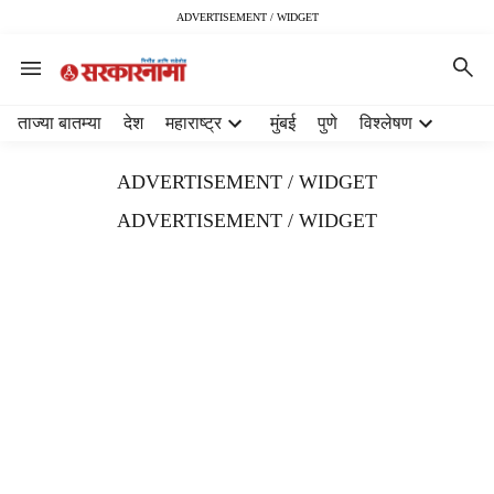
ADVERTISEMENT / WIDGET
H
ताज्या बातम्या
देश
महाराष्ट्र
मुंबई
पुणे
विश्लेषण
e
a
ADVERTISEMENT / WIDGET
d
e
ADVERTISEMENT / WIDGET
r
m
e
n
u
i
t
e
m
s