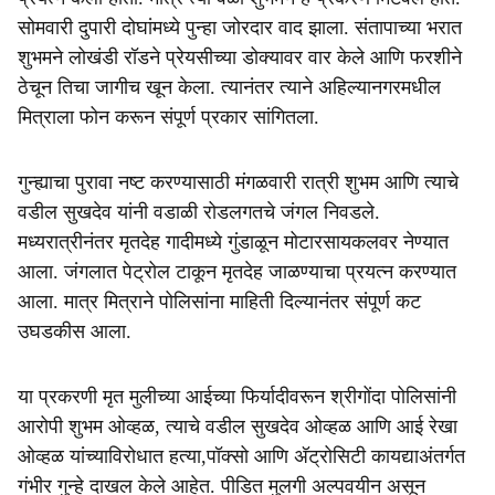
सोमवारी दुपारी दोघांमध्ये पुन्हा जोरदार वाद झाला. संतापाच्या भरात
शुभमने लोखंडी रॉडने प्रेयसीच्या डोक्यावर वार केले आणि फरशीने
ठेचून तिचा जागीच खून केला. त्यानंतर त्याने अहिल्यानगरमधील
मित्राला फोन करून संपूर्ण प्रकार सांगितला.
गुन्ह्याचा पुरावा नष्ट करण्यासाठी मंगळवारी रात्री शुभम आणि त्याचे
वडील सुखदेव यांनी वडाळी रोडलगतचे जंगल निवडले.
मध्यरात्रीनंतर मृतदेह गादीमध्ये गुंडाळून मोटारसायकलवर नेण्यात
आला. जंगलात पेट्रोल टाकून मृतदेह जाळण्याचा प्रयत्न करण्यात
आला. मात्र मित्राने पोलिसांना माहिती दिल्यानंतर संपूर्ण कट
उघडकीस आला.
या प्रकरणी मृत मुलीच्या आईच्या फिर्यादीवरून श्रीगोंदा पोलिसांनी
आरोपी शुभम ओव्हळ, त्याचे वडील सुखदेव ओव्हळ आणि आई रेखा
ओव्हळ यांच्याविरोधात हत्या,पॉक्सो आणि अ‍ॅट्रोसिटी कायद्याअंतर्गत
गंभीर गुन्हे दाखल केले आहेत. पीडित मुलगी अल्पवयीन असून