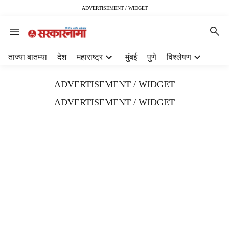
ADVERTISEMENT / WIDGET
H
ताज्या बातम्या
देश
महाराष्ट्र
मुंबई
पुणे
विश्लेषण
e
a
ADVERTISEMENT / WIDGET
d
e
ADVERTISEMENT / WIDGET
r
m
e
n
u
i
t
e
m
s