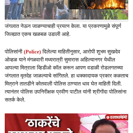
झाली आहे.
एवढ्यावरच न थांबता आरोपीने आपल्या वडिलांच्या मदतीने मृतदेह
जंगलात नेऊन जाळण्याचाही प्रयत्न केला. या प्रकरणामुळे संपूर्ण
जिल्ह्यात एकच खळबळ उडाली आहे.
पोलिसांनी
(Police)
दिलेल्या माहितीनुसार, आरोपी शुभम सुखदेव
ओव्हळ याने मंगळवारी मध्यरात्री सुमारास अहिल्यानगर येथील
आपल्या मित्राला व्हिडीओ कॉल करून आपण वडाळी रोडलगतच्या
जंगलात मृतदेह जाळल्याचे सांगितले. हा धक्कादायक प्रकार कळताच
मित्राने तातडीने कोतवाली पोलिस ठाण्यात धाव घेत माहिती दिली.
त्यानंतर पोलिस उपनिरीक्षक प्रवीण पाटील यांनी श्रीगोंदा पोलिसांना
सतर्क केले.