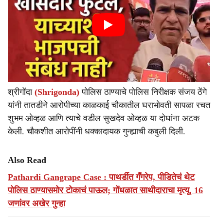
श्रीगोंदा
(Shrigonda)
पोलिस ठाण्याचे पोलिस निरीक्षक संजय ठेंगे
यांनी तातडीने आरोपीच्या काळकाई चौकातील घराभोवती सापळा रचत
शुभम ओव्हळ आणि त्याचे वडील सुखदेव ओव्हळ या दोघांना अटक
केली. चौकशीत आरोपींनी धक्कादायक गुन्ह्याची कबुली दिली.
Also Read
Pathardi Gangrape Case : पाथर्डीत गँगरेप, पीडितेचं थेट
पोलिस ठाण्यासमोर टोकाचं पाऊल; गोंधळात साथीदाराचा मृत्यू, 16
जणांवर अखेर गुन्हा