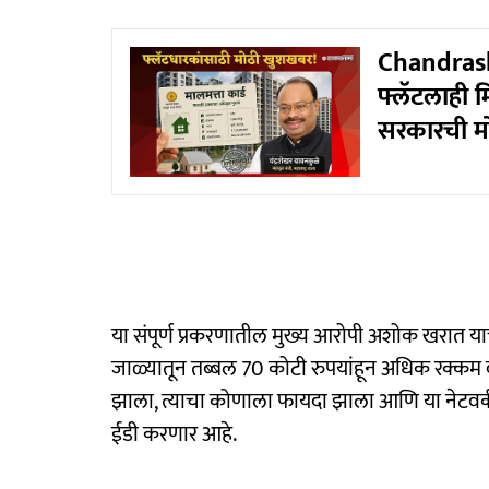
Chandras
फ्लॅटलाही म
सरकारची म
या संपूर्ण प्रकरणातील मुख्य आरोपी अशोक खरात याच्
जाळ्यातून तब्बल 70 कोटी रुपयांहून अधिक रक्कम व
झाला, त्याचा कोणाला फायदा झाला आणि या नेटव
ईडी करणार आहे.