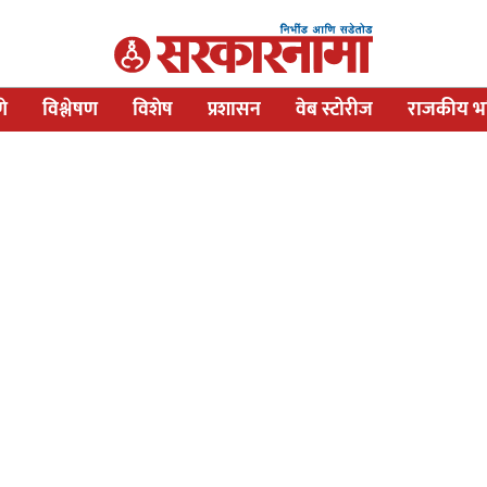
णे
विश्लेषण
विशेष
प्रशासन
वेब स्टोरीज
राजकीय भव