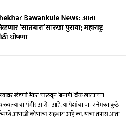
hekhar Bawankule News: आता
िळणार ‘सातबारा’सारखा पुरावा; महाराष्ट्र
ोठी घोषणा
यावर खंडणी रॅकेट चालवून ‘बेनामी’ बँक खात्यांच्या
ळवल्याचा गंभीर आरोप आहे. या पैशांचा वापर नेमका कुठे
र्कमध्ये आणखी कोणाचा सहभाग आहे का, याचा तपास आता